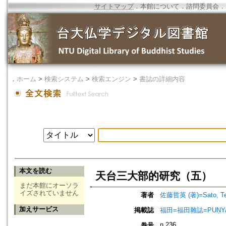
サイトマップ
．
本館について
．
諮問委員会
．
．
ホーム
>
検索システム
>
検索エンジン
>
書誌の詳細内容
本文を読む
天台三大部的研究（五）
まだ本館にオーソラ
イズされていません
著者
佐藤哲英 (著)=Sato, Tets
加えサービス
掲載誌
福田=福田雜誌=PUṆYA-
n.236
巻号