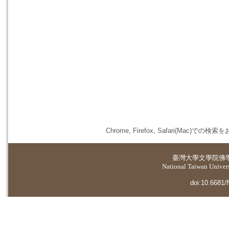
Chrome, Firefox, Safari(
臺灣大學
文學院佛
National Taiwan Universi
doi:10.6681