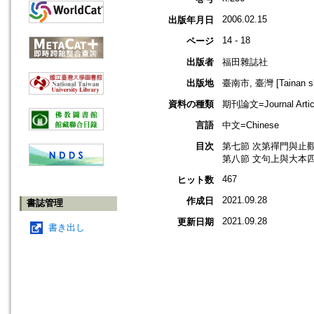
2006.02.15
出版年月日
14 - 18
ページ
出版者
福田雜誌社
出版地
臺南市, 臺灣 [Tainan shi
資料の種類
期刊論文=Journal Artic
言語
中文=Chinese
目次
第七節 次第禪門與止觀
第八節 文句上與大本四
467
ヒット数
2021.09.28
作成日
書誌管理
2021.09.28
更新日期
書き出し