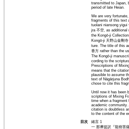
transmitted to Japan,
period of late Heian.
We are very fortunate
fragments of this text
tuolani niansong y
jra 不空, as additional m
the Kongō-ji Collect
Kongō-ji 天野山金剛寺 Mon
ture. The title of thi
香方 rather than the 
The Kongō-ji manuscrip
cording to the scriptu
Prescriptions of Mixi
means that the citation
plausible to assume t
text of Nāgārjuna Bodh
chose to cite this frag
Until now it has been 
scriptions of Mixing Fr
time when a fragment fr
academic community. Al
citation is doubtless 
to the content of the e
目次
緒言 1
一 那摩提訳『龍樹菩