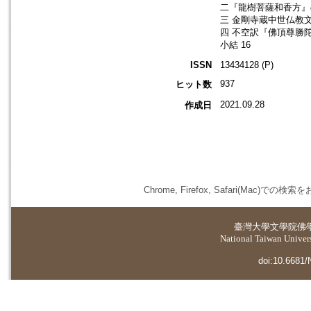
二『龍樹菩薩和香方』
三 金剛寺蔵中世仏教文
四 不空訳『佛頂尊勝
小結 16
ISSN
13434128 (P)
937
ヒット数
2021.09.28
作成日
Chrome, Firefox, Safari(
臺灣大學
文學院佛
National Taiwan Universi
doi:10.6681