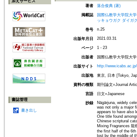
加えサービス
著者
落合俊典 (著)
掲載誌
国際仏教学大学院大学研究紀要=Jo
ッキョウガク ダイガク
n.25
巻号
2021.03.31
出版年月日
1 - 23
ページ
出版者
国際仏教学大学院大学
http://www.icabs.ac.jp/
出版サイト
出版地
東京, 日本 [Tokyo, Jap
資料の種類
期刊論文=Journal Artic
言語
日文=Japanese
書誌管理
Nāgārjuna, widely cele
抄録
was not only a major f
書き出し
appears to have also l
One title found amongs
Chinese scriptural cat
Mixing Fragrances 
the first half of the 6t
lost by the middle of 