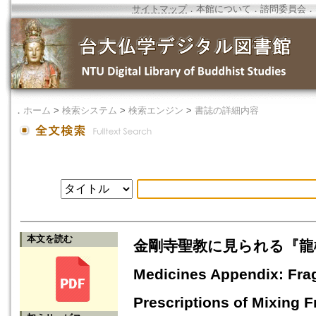
サイトマップ
．
本館について
．
諮問委員会
．
．
ホーム
>
検索システム
>
検索エンジン
>
書誌の詳細内容
本文を読む
金剛寺聖教に見られる『龍樹菩薩和
Medicines Appendix: Frag
Prescriptions of Mixing 