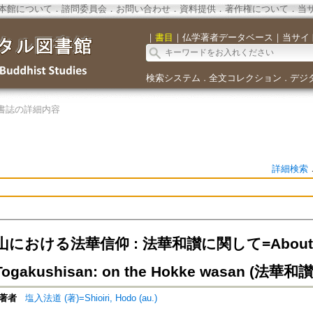
本館について
．
諮問委員会
．
お問い合わせ
．
資料提供
．
著作権について
．
当
｜
書目
｜
仏学著者データベース
｜
当サイ
検索システム
全文コレクション
デジ
．
．
書誌の詳細内容
詳細検索
おける法華信仰 : 法華和讃に関して=About The re
 Togakushisan: on the Hokke wasan (法華和讃
著者
塩入法道 (著)=Shioiri, Hodo (au.)