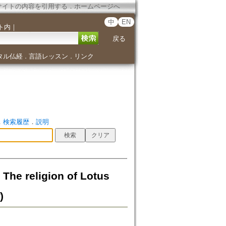
サイトの内容を引用する
．
ホームページへ
中
EN
ト内
｜
戻る
タル仏経
言語レッスン
リンク
．
．
．
検索履歴
．
説明
ligion of Lotus
)