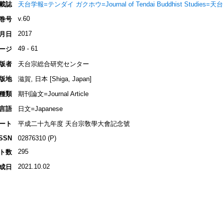
載誌
天台学報=テンダイ ガクホウ=Journal of Tendai Buddhist Studies=
v.60
巻号
2017
月日
49 - 61
ージ
版者
天台宗総合研究センター
版地
滋賀, 日本 [Shiga, Japan]
種類
期刊論文=Journal Article
言語
日文=Japanese
ート
平成二十九年度 天台宗敎學大會記念號
ISSN
02876310 (P)
295
ト数
2021.10.02
成日