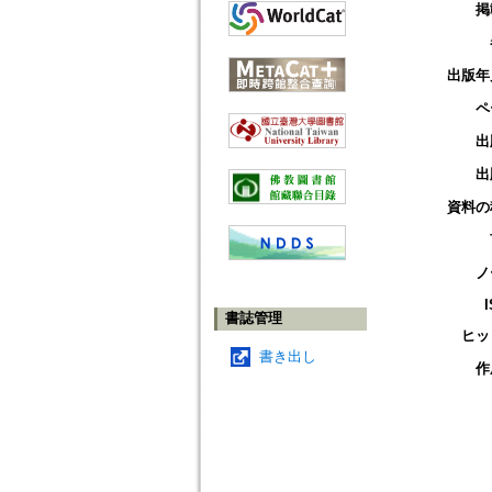
掲
出版年
ペ
出
出
資料の
ノ
書誌管理
ヒッ
書き出し
作