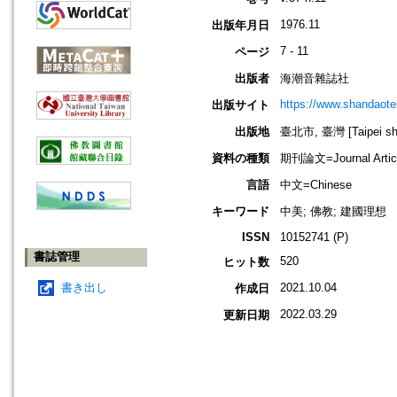
1976.11
出版年月日
7 - 11
ページ
出版者
海潮音雜誌社
https://www.shandaote
出版サイト
出版地
臺北市, 臺灣 [Taipei shi
資料の種類
期刊論文=Journal Artic
言語
中文=Chinese
キーワード
中美; 佛教; 建國理想
ISSN
10152741 (P)
書誌管理
520
ヒット数
書き出し
2021.10.04
作成日
2022.03.29
更新日期