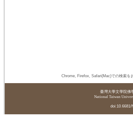
Chrome, Firefox, Safari(
臺灣大學
文學院佛
National Taiwan Universi
doi:10.6681