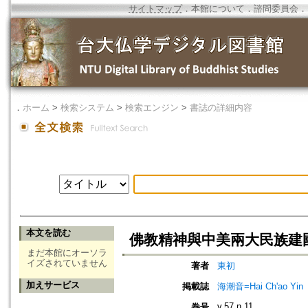
サイトマップ
．
本館について
．
諮問委員会
．
．
ホーム
>
検索システム
>
検索エンジン
>
書誌の詳細内容
本文を読む
佛教精神與中美兩大民族建
まだ本館にオーソラ
イズされていません
著者
東初
加えサービス
掲載誌
海潮音=Hai Ch'ao Yin
v.57 n.11
巻号