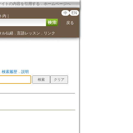
サイトの内容を引用する
．
ホームページへ
中
EN
ト内
｜
戻る
タル仏経
言語レッスン
リンク
．
．
．
検索履歴
．
説明