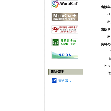
出版年
ペ
出
出版サ
出
資料の
ヒッ
書誌管理
作
書き出し