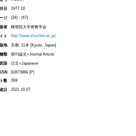
1977.10
月日
(34) - (47)
ージ
版者
種智院大学密教学会
http://www.shuchiin.ac.jp/
イト
版地
京都, 日本 [Kyoto, Japan]
種類
期刊論文=Journal Article
言語
日文=Japanese
ISSN
02873966 (P)
269
ト数
2021.10.07
成日