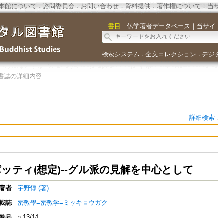
本館について
．
諮問委員会
．
お問い合わせ
．
資料提供
．
著作権について
．
当
｜
書目
｜
仏学著者データベース
｜
当サイ
検索システム
全文コレクション
デジ
．
．
書誌の詳細内容
詳細検索
パッティ(想定)--グル派の見解を中心として
著者
宇野惇 (著)
載誌
密教學=密教学=ミッキョウガク
n.13/14
巻号