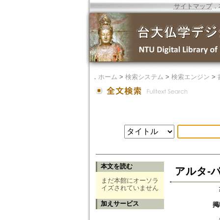
サイトマップ
．
．
ホーム
>
検索システム
>
検索エンジン
>
本文を読む
アルタ-
まだ本館にオーソラ
イズされていません
加えサービス
掲