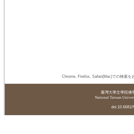
Chrome, Firefox, Safari(
臺灣大學
文學院佛
National Taiwan Universi
doi:10.6681