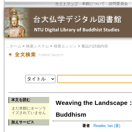
サイトマップ
．
本館について
．
諮問委員会
．
．
ホーム
>
検索システム
>
検索エンジン
>
書誌の詳細内容
本文を読む
Weaving the Landscape：
まだ本館にオーソラ
イズされていません
Buddhism
加えサービス
著者
Reader, Ian (著)