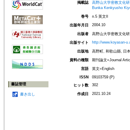
掲載誌
高野山大学密教文化研究所紀要. 別冊
Bunka Kenkyus
巻号
n.5 英文II
2004.10
出版年月日
出版者
高野山大学密教文化研
http://www.koyasan-u.a
出版サイト
出版地
高野町, 和歌山縣, 日本 [K
資料の種類
期刊論文=Journal Artic
言語
英文=English
ISSN
09103759 (P)
書誌管理
302
ヒット数
2021.10.24
作成日
書き出し