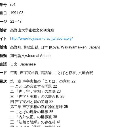
n.4
巻号
1991.03
月日
21 - 47
ージ
版者
高野山大学密教文化研究所
http://www.koyasan-u.ac.jp/laboratory/
イト
版地
高野町, 和歌山縣, 日本 [Koya, Wakayama-ken, Japan]
種類
期刊論文=Journal Article
言語
日文=Japanese
ード
空海; 声字実相義; 言語論; ことばと存在; 六離合釈
目次
第一章 声字実相の「ことば」の意味 22
一 ことばの合意する問題 22
二 「声．字．実相」の意味 23
三 「声字と実相」の六離合釈 28
四 声字実相と智の問題 32
第二章 声字実相の存在論的意味 35
一 ことばの現象の世界 35
二 「內外依正」の世界観 38
三 「法然と随縁」の存在相 41