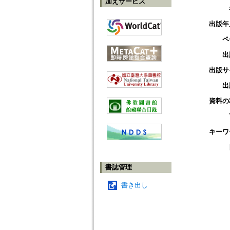
加えサービス
出版年
ペ
出
出版サ
出
資料の
キーワ
書誌管理
書き出し