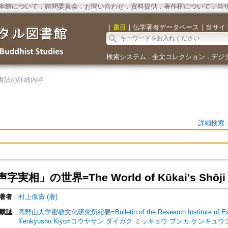
本館について
．
諮問委員会
．
お問い合わせ
．
資料提供
．
著作権について
．
当
｜
書目
｜
仏学著者データベース
｜
当サイ
検索システム
全文コレクション
デジ
．
．
書誌の詳細内容
詳細検索
相」の世界=The World of Kūkai's Shōji ji
著者
村上保壽 (著)
載誌
高野山大学密教文化研究所紀要=Bulletin of the Research Institute of Esoter
Kenkyusho Kiyo=コウヤサン ダイガク ミッキョウ ブンカ ケンキュ