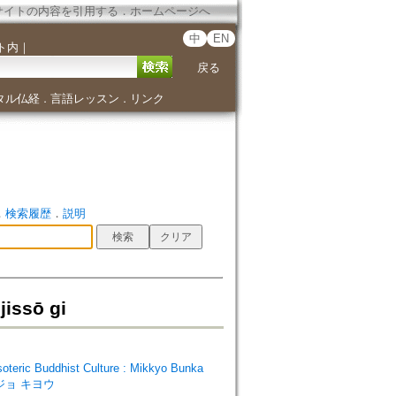
サイトの内容を引用する
．
ホームページへ
中
EN
ト内
｜
戻る
タル仏経
言語レッスン
リンク
．
．
．
検索履歴
．
説明
ssō gi
ic Buddhist Culture : Mikkyo Bunka
ウジョ キヨウ