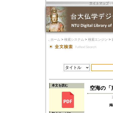
サイトマップ
．
．
ホーム
>
検索システム
>
検索エンジン
>
本文を読む
空海の「声字実
掲