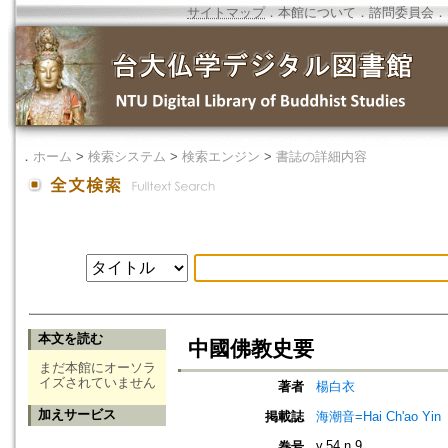
サイトマップ
．
本館について
．
諮問委員会
．
．
ホーム
>
検索システム
>
検索エンジン
>
書誌の詳細内容
本文を読む
中國佛教史要
まだ本館にオーソラ
イズされていません
著者
楊白衣
加えサービス
掲載誌
海潮音=Hai Ch'ao Yin
v.54 n.9
巻号