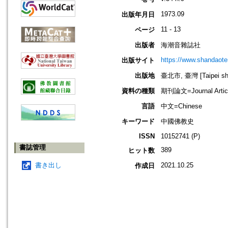
1973.09
出版年月日
11 - 13
ページ
出版者
海潮音雜誌社
https://www.shandaote
出版サイト
出版地
臺北市, 臺灣 [Taipei shi
資料の種類
期刊論文=Journal Artic
言語
中文=Chinese
キーワード
中國佛教史
ISSN
10152741 (P)
書誌管理
389
ヒット数
書き出し
2021.10.25
作成日