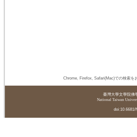
Chrome, Firefox, Safari(
臺灣大學
文學院佛
National Taiwan Universi
doi:10.6681