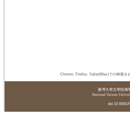
Chrome, Firefox, Safari(
臺灣大學
文學院佛
National Taiwan Universi
doi:10.6681