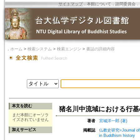
サイトマップ
．
本館について
．
諮問委員会
．
．
ホーム
>
検索システム
>
検索エンジン
>
書誌の詳細内容
本文を読む
猪名川中流域における行基
まだ本館にオーソラ
イズされていません
著者
宮城洋一郎 (著)
加えサービス
掲載誌
仏教史研究=Journal of 
in Buddhism history