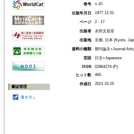
n.10
巻号
1977.12.01
出版年月日
2 - 17
ページ
出版者
永田文昌堂
出版地
京都, 日本 [Kyoto, Jap
資料の種類
期刊論文=Journal Artic
言語
日文=Japanese
ISSN
02864274 (P)
465
ヒット数
2021.10.25
作成日
書誌管理
書き出し