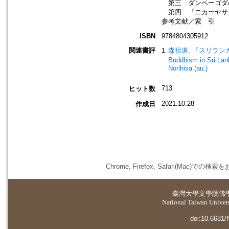
第三 ダンベーゴダ
第四 『ニカーヤサ
参考文献／索 引
ISBN
9784804305912
関連書評
森祖道, 『スリランカの
Buddhism in Sri Lank
Norihisa (au.)
713
ヒット数
2021.10.28
作成日
Chrome, Firefox, Safari(
臺灣大學
文學院佛
National Taiwan Universi
doi:10.6681