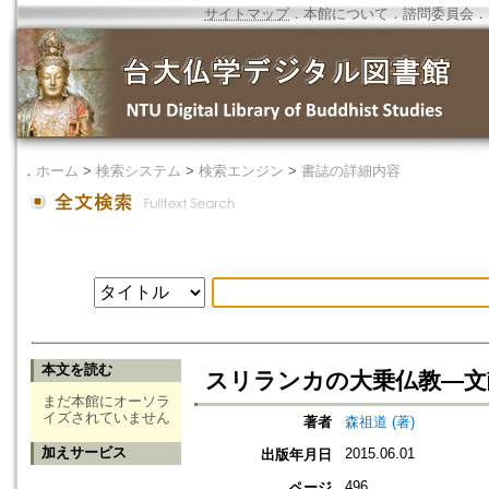
サイトマップ
．
本館について
．
諮問委員会
．
．
ホーム
>
検索システム
>
検索エンジン
>
書誌の詳細内容
本文を読む
スリランカの大乗仏教―文
まだ本館にオーソラ
イズされていません
著者
森祖道 (著)
加えサービス
2015.06.01
出版年月日
496
ページ