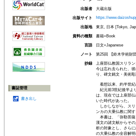
出版者
大蔵出版
https://www.daizoshup
出版サイト
出版地
東京, 日本 [Tokyo, Jap
資料の種類
書籍=Book
言語
日文=Japanese
ノート
第25回 【鈴木学術財
抄録
上座部仏教国スリラン
今は忘れ去られた、彼
り、碑文銘文・美術彫
着想以来、約半世紀
書誌管理
紀元前3世紀後半より
は、現在では上座部仏
書き出し
いた時代があった。
しかしながら、スリ
ンカの大乗仏教に関す
本書は、「弥勒菩薩
漢文の諸文献からその
析の対象とし、さらに
の大乗仏教の全容解明