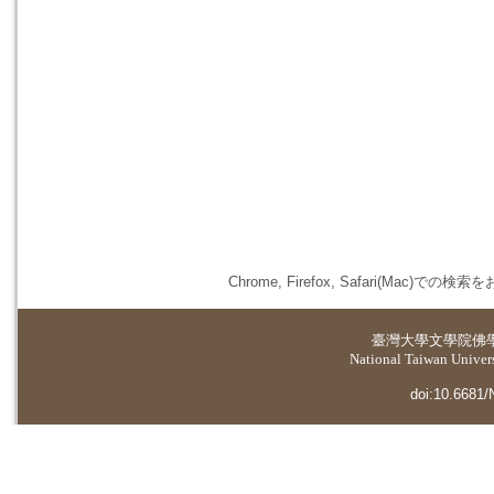
Chrome, Firefox, Safari(
臺灣大學
文學院佛
National Taiwan Universi
doi:10.6681