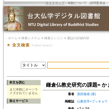
サイトマップ
．
本館について
．
諮問委員会
．
．
ホーム
>
検索システム
>
検索エンジン
>
書誌の詳細内容
本文を読む
鎌倉仏教史研究の課題= 
まだ本館にオーソラ
イズされていません
著者
黒田俊雄 (著)
加えサービス
掲載誌
仏教史学=ブッキョウ
v.5 n.3/4
巻号