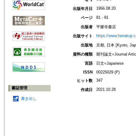
1956.08.20
出版年月日
81 - 91
ページ
出版者
平樂寺書店
https://www.heirakuji.c
出版サイト
出版地
京都, 日本 [Kyoto, Jap
資料の種類
期刊論文=Journal Artic
言語
日文=Japanese
ISSN
00225029 (P)
347
ヒット数
書誌管理
2021.10.28
作成日
書き出し