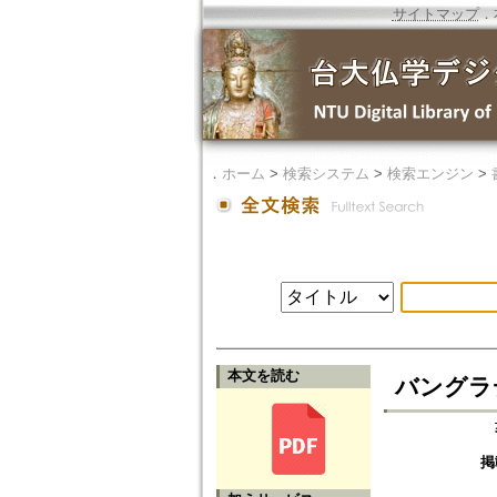
サイトマップ
．
．
ホーム
>
検索システム
>
検索エンジン
>
本文を読む
バングラ
掲