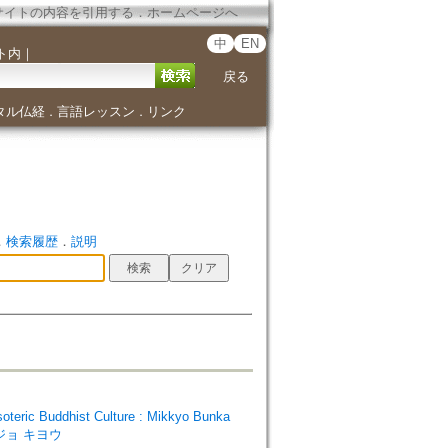
サイトの内容を引用する
．
ホームページへ
中
EN
ト内
｜
戻る
タル仏経
言語レッスン
リンク
．
．
．
検索履歴
．
説明
ic Buddhist Culture : Mikkyo Bunka
ウジョ キヨウ