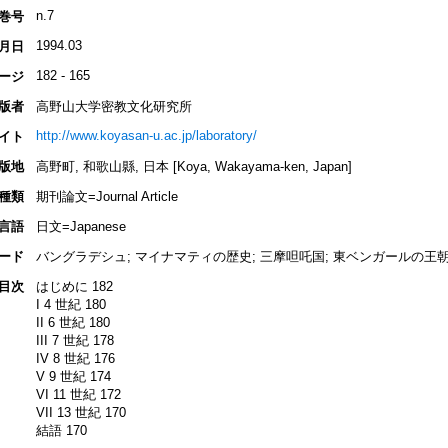
n.7
巻号
1994.03
月日
182 - 165
ージ
版者
高野山大学密教文化研究所
http://www.koyasan-u.ac.jp/laboratory/
イト
版地
高野町, 和歌山縣, 日本 [Koya, Wakayama-ken, Japan]
種類
期刊論文=Journal Article
言語
日文=Japanese
ード
バングラデシュ; マイナマティの歴史; 三摩呾吒国; 東ベンガールの王
目次
はじめに 182
I 4 世紀 180
II 6 世紀 180
III 7 世紀 178
IV 8 世紀 176
V 9 世紀 174
VI 11 世紀 172
VII 13 世紀 170
結語 170