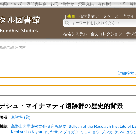
本館について
．
諮問委員会
．
お問い合わせ
．
資料提供
．
著作権について
．
当
｜
書目
｜
仏学著者データベース
｜
当サイ
検索システム
全文コレクション
デジ
．
．
書誌の詳細内容
詳細検索
デシュ・マイナマティ遺跡群の歴史的背景
著者
東智學 (著)
載誌
高野山大学密教文化研究所紀要=Bulletin of the Research Institute of Esoter
Kenkyusho Kiyo=コウヤサン ダイガク ミッキョウ ブンカ ケンキュ