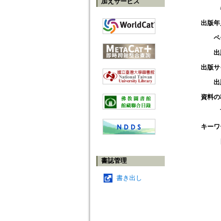
加えサービス
出版年
ペ
出
出版サ
出
資料の
キーワ
書誌管理
書き出し