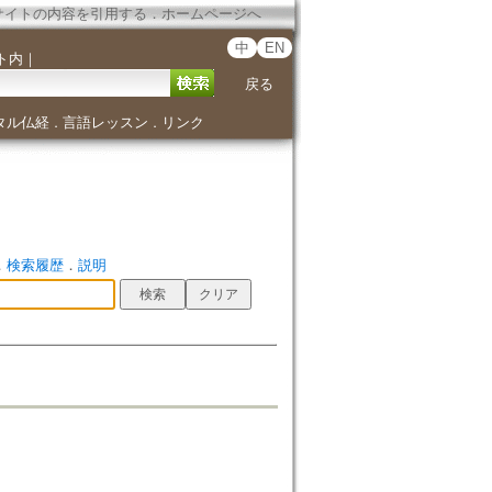
サイトの内容を引用する
．
ホームページへ
中
EN
ト内
｜
戻る
タル仏経
言語レッスン
リンク
．
．
．
検索履歴
．
説明