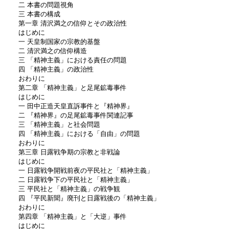
二 本書の問題視角
三 本書の構成
第一章 清沢満之の信仰とその政治性
はじめに
一 天皇制国家の宗教的基盤
二 清沢満之の信仰構造
三 「精神主義」における責任の問題
四 「精神主義」の政治性
おわりに
第二章 「精神主義」と足尾鉱毒事件
はじめに
一 田中正造天皇直訴事件と『精神界』
二 『精神界』の足尾鉱毒事件関連記事
三 「精神主義」と社会問題
四 「精神主義」における「自由」の問題
おわりに
第三章 日露戦争期の宗教と非戦論
はじめに
一 日露戦争開戦前夜の平民社と「精神主義」
二 日露戦争下の平民社と「精神主義」
三 平民社と「精神主義」の戦争観
四 『平民新聞』廃刊と日露戦後の「精神主義」
おわりに
第四章 「精神主義」と「大逆」事件
はじめに