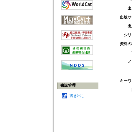
出
出版サ
出
シリ
資料の
ノ
キーワ
書誌管理
書き出し