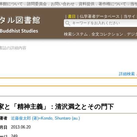
本館について
．
諮問委員会
．
お問い合わせ
．
資料提供
．
著作権について
．
当
｜
書目
｜
仏学著者データベース
｜
当サイ
検索システム
全文コレクション
デジ
．
．
書誌の詳細内容
詳細検索
家と「精神主義」 : 清沢満之とその門下
著者
近藤俊太郎 (著)=Kondo, Shuntaro (au.)
2013.06.20
月日
249
ージ