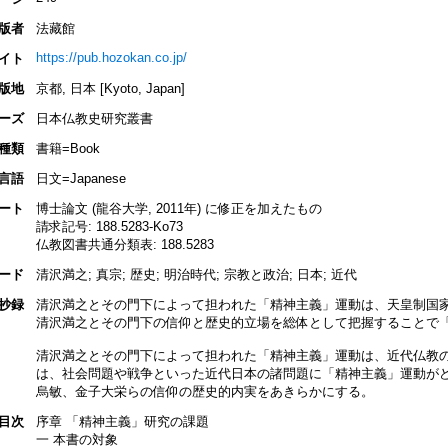
版者
法藏館
https://pub.hozokan.co.jp/
イト
版地
京都, 日本 [Kyoto, Japan]
ーズ
日本仏教史研究叢書
種類
書籍=Book
言語
日文=Japanese
ート
博士論文 (龍谷大学, 2011年) に修正を加えたもの
請求記号: 188.5283-Ko73
仏教図書共通分類表: 188.5283
ード
清沢満之; 真宗; 歴史; 明治時代; 宗教と政治; 日本; 近代
抄録
清沢満之とその門下によって担われた「精神主義」運動は、天皇制国
清沢満之とその門下の信仰と歴史的立場を総体として把握することで
清沢満之とその門下によって担われた「精神主義」運動は、近代仏教
は、社会問題や戦争といった近代日本の諸問題に「精神主義」運動が
烏敏、金子大栄らの信仰の歴史的内実をあきらかにする。
目次
序章 「精神主義」研究の課題
一 本書の対象