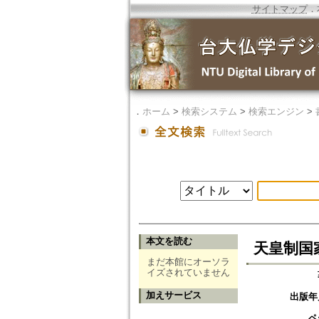
サイトマップ
．
．
ホーム
>
検索システム
>
検索エンジン
>
本文を読む
天皇制国
まだ本館にオーソラ
イズされていません
加えサービス
出版年
ペ