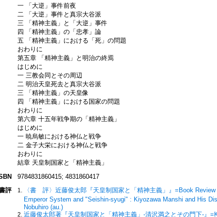
一 「大逆」事件前夜
二 「大逆」事件と真宗大谷派
三 「精神主義」と「大逆」事件
四 「精神主義」の「忠孝」論
五 「精神主義」における「死」の問題
おわりに
第五章 「精神主義」と明治の終焉
はじめに
一 三教会同とその周辺
二 明治天皇死去と真宗大谷派
三 「精神主義」の天皇像
四 「精神主義」における国家の問題
おわりに
第六章 十五年戦争期の「精神主義」
はじめに
一 暁烏敏における神仏と戦争
二 金子大栄における神仏と戦争
おわりに
結章 天皇制国家と「精神主義」
ISBN
9784831860415; 4831860417
書評
〈書 評〉近藤俊太郎『天皇制国家と「精神主義」』=Book Review : KONDO
Emperor System and "Seishin-syugi" : Kiyozawa Manshi and His Dis
Nobuhiro (au.)
近藤俊太郎著『天皇制国家と「精神主義」-清沢満之とその門下-』=KONDO Shun