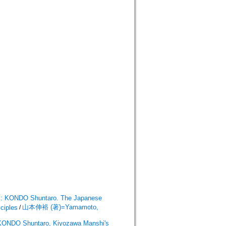
 Shuntaro. The Japanese
山本伸裕 (著)=Yamamoto,
ciples
/
taro, Kiyozawa Manshi's