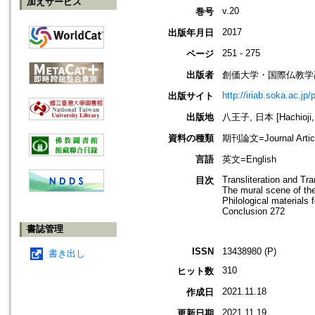
加えサービス
v.20
巻号
2017
出版年月日
251 - 275
ページ
出版者
創価大学・国際仏教学
http://iriab.soka.ac.jp/
出版サイト
出版地
八王子, 日本 [Hachioji,
資料の種類
期刊論文=Journal Artic
言語
英文=English
Transliteration and Tr
目次
The mural scene of th
Philological materials
Conclusion 272
書誌管理
ISSN
13438980 (P)
書き出し
310
ヒット数
2021.11.18
作成日
2021.11.19
更新日期