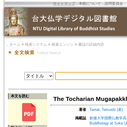
サイトマップ
．
本館について
．
諮問委員会
．
．
ホーム
>
検索システム
>
検索エンジン
>
書誌の詳細内容
本文を読む
The Tocharian Mugapakk
著者
Tamai, Tatsushi (著)
掲載誌
創価大学国際仏教学高等研究所年報=A
Buddhology at 