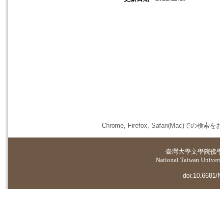
Chrome, Firefox, Safari(
臺灣大學
文學院佛
National Taiwan Universi
doi:10.6681