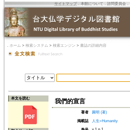
サイトマップ
．
本館について
．
諮問委員会
．
．
ホーム
>
検索システム
>
検索エンジン
>
書誌の詳細内容
本文を読む
我們的宣言
著者
圓明 (著)
掲載誌
人生=Humanity
v.1 n.1
巻号