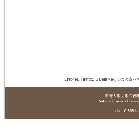
Chrome, Firefox, Safari(
臺灣大學
文學院佛
National Taiwan Universi
doi:10.6681