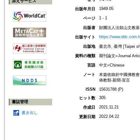
加えサービス
1949.05
出版年月日
1 - 1
ページ
出版者
財團法人法鼓山文教基
https://www.ddc.com.t
出版サイト
出版地
臺北市, 臺灣 [Taipei shi
資料の種類
期刊論文=Journal Artic
言語
中文=Chinese
ノート
本篇收錄於中國佛教會
佈教類-新聞-宣言
ISSN
15631788 (P)
305
ヒット数
書誌管理
2021.11.21
作成日
書き出し
2022.04.22
更新日期