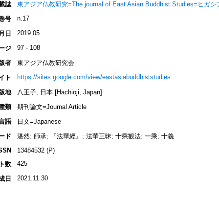
載誌
東アジア仏教研究=The journal of East Asian Buddhist Studi
n.17
巻号
2019.05
月日
97 - 108
ージ
版者
東アジア仏教研究会
https://sites.google.com/view/eastasiabuddhiststudies
イト
版地
八王子, 日本 [Hachioji, Japan]
種類
期刊論文=Journal Article
言語
日文=Japanese
ード
湛然; 師承; 『法華經』; 法華三昧; 十乘観法; 一乘; 十義
SSN
13484532 (P)
425
ト数
2021.11.30
成日