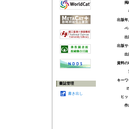
掲
出版年
ペ
出
出版サ
出
資料の
キーワ
書誌管理
I
書き出し
ヒッ
作