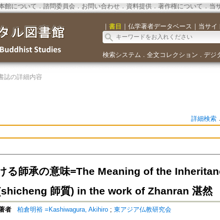
本館について
．
諮問委員会
．
お問い合わせ
．
資料提供
．
著作権について
．
当
｜
書目
｜
仏学著者データベース
｜
当サイ
検索システム
全文コレクション
デジ
．
．
書誌の詳細内容
詳細検索
承の意味=The Meaning of the Inheritance 
 (shicheng 師質) in the work of Zhanran 湛然
著者
柏倉明裕 =Kashiwagura, Akihiro
;
東アジア仏教研究会