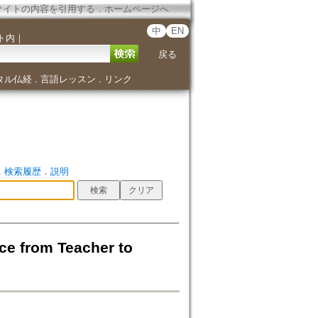
サイトの内容を引用する
．
ホームページへ
中
EN
ト内
｜
戻る
タル仏経
言語レッスン
リンク
．
．
．
検索履歴
．
説明
from Teacher to