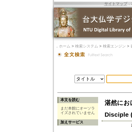
サイトマップ
．
．
ホーム
>
検索システム
>
検索エンジン
>
本文を読む
湛然における師
まだ本館にオーソラ
イズされていません
Disciple
加えサービス