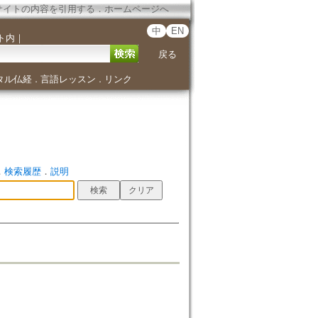
サイトの内容を引用する
．
ホームページへ
中
EN
ト内
｜
戻る
タル仏経
言語レッスン
リンク
．
．
．
検索履歴
．
説明