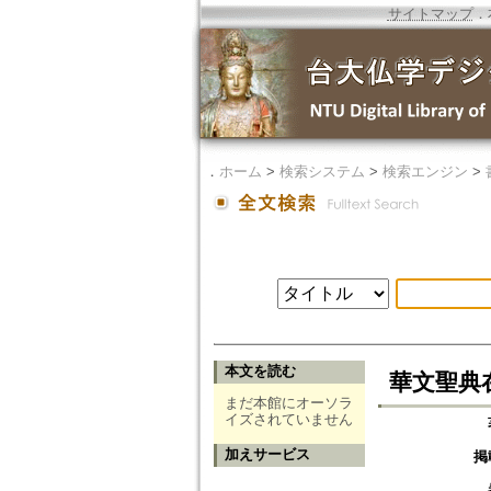
サイトマップ
．
．
ホーム
>
検索システム
>
検索エンジン
>
本文を読む
華文聖典
まだ本館にオーソラ
イズされていません
加えサービス
掲