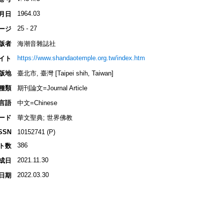
1964.03
月日
25 - 27
ージ
版者
海潮音雜誌社
https://www.shandaotemple.org.tw/index.htm
イト
版地
臺北市, 臺灣 [Taipei shih, Taiwan]
種類
期刊論文=Journal Article
言語
中文=Chinese
ード
華文聖典; 世界佛教
SSN
10152741 (P)
386
ト数
2021.11.30
成日
2022.03.30
日期