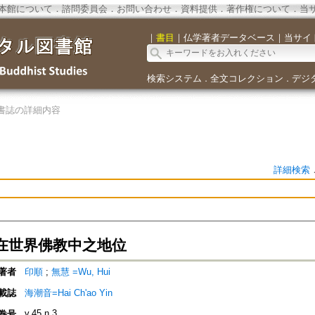
本館について
．
諮問委員会
．
お問い合わせ
．
資料提供
．
著作権について
．
当
｜
書目
｜
仏学著者データベース
｜
当サイ
検索システム
全文コレクション
デジ
．
．
書誌の詳細内容
詳細検索
在世界佛教中之地位
著者
印順
;
無慧 =Wu, Hui
載誌
海潮音=Hai Ch'ao Yin
v.45 n.3
巻号