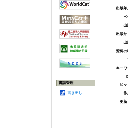
出版年
ペ
出
出版サ
出
資料の
キーワ
I
書誌管理
ヒッ
書き出し
作
更新