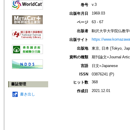
v.3
巻号
1969.03
出版年月日
63 - 67
ページ
出版者
駒沢大学大学院仏教学
https://www.komazawa-
出版サイト
出版地
東京, 日本 [Tokyo, Jap
資料の種類
期刊論文=Journal Artic
言語
日文=Japanese
ISSN
03876241 (P)
368
ヒット数
書誌管理
2021.12.01
作成日
書き出し