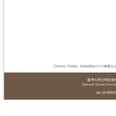
Chrome, Firefox, Safari(
臺灣大學
文學院佛
National Taiwan Universi
doi:10.6681