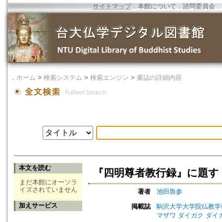
サイトマップ
．
本館について
．
諮問委員会
．
．
ホーム
>
検索システム
>
検索エンジン
>
書誌の詳細内容
本文を読む
『四明尊者教行録』に題す
まだ本館にオーソラ
イズされていません
著者
池田魯参
加えサービス
掲載誌
駒沢大学大学院仏教学研究会年報=A
マザワ ダイガク ダイ