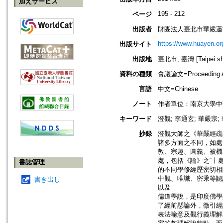
加えサービス
195 - 212
ページ
出版者
財團法人臺北市華嚴蓮
https://www.huayen.or
出版サイト
出版地
臺北市, 臺灣 [Taipei shi
資料の種類
會議論文=Proceeding Ar
言語
中文=Chinese
ノート
作者單位：南京大學中
キーワード
澄觀; 李通玄; 華嚴宗
抄録
澄觀大師之《華嚴經疏
諸多方面之不同，如處
教、宗趣、圓義、被機
處，包括《論》之“十
書誌管理
的不同學修經歷密切相
中觀、唯識、密乘等認
書き出し
以及
儒道學說，是印度佛學
了經前懸論外，徵引經
表法喻意及觀行義理解