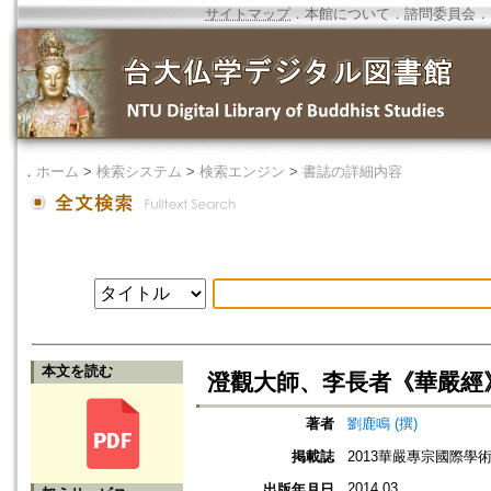
サイトマップ
．
本館について
．
諮問委員会
．
．
ホーム
>
検索システム
>
検索エンジン
>
書誌の詳細内容
本文を読む
澄觀大師、李長者《華嚴經
著者
劉鹿鳴 (撰)
掲載誌
2013華嚴專宗國際學
2014.03
出版年月日