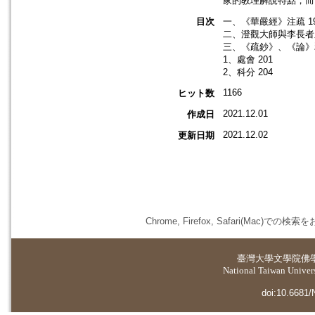
家的教理解說特點，而
目次
一、《華嚴經》注疏 1
二、澄觀大師與李長者之
三、《疏鈔》、《論》釋
1、處會 201
2、科分 204
1166
ヒット数
2021.12.01
作成日
2021.12.02
更新日期
Chrome, Firefox, Safari(
臺灣大學
文學院佛
National Taiwan Universi
doi:10.6681