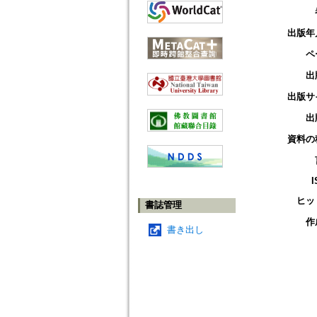
出版年
ペ
出
出版サ
出
資料の
I
ヒッ
書誌管理
作
書き出し