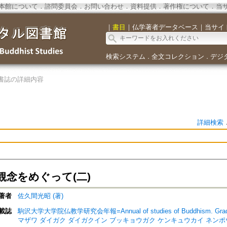
本館について
．
諮問委員会
．
お問い合わせ
．
資料提供
．
著作権について
．
当
｜
書目
｜
仏学著者データベース
｜
当サイ
検索システム
全文コレクション
デジ
．
．
書誌の詳細内容
詳細検索
観念をめぐって(二)
著者
佐久間光昭 (著)
載誌
駒沢大学大学院仏教学研究会年報=Annual of studies of Buddhism. Graduate
マザワ ダイガク ダイガクイン ブッキョウガク ケンキュウカイ ネンポ