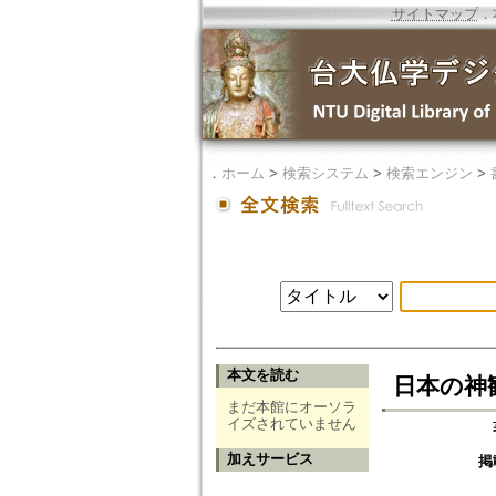
サイトマップ
．
．
ホーム
>
検索システム
>
検索エンジン
>
本文を読む
日本の神
まだ本館にオーソラ
イズされていません
加えサービス
掲