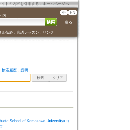
サイトの内容を引用する
．
ホームページへ
中
EN
ト内
｜
戻る
タル仏経
言語レッスン
リンク
．
．
．
検索履歴
．
説明
 School of Komazawa University=コ
ウ