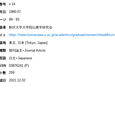
v.14
巻号
1980.07
月日
89 - 93
ージ
版者
駒沢大学大学院仏教学研究会
https://www.komazawa-u.ac.jp/academics/graduate/research/buddhism-
イト
版地
東京, 日本 [Tokyo, Japan]
種類
期刊論文=Journal Article
言語
日文=Japanese
SSN
03876241 (P)
259
ト数
2021.12.02
成日