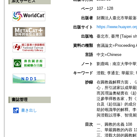
加えサービス
107 - 128
ページ
出版者
財團法人臺北市華嚴蓮
https://www.huayen.or
出版サイト
出版地
臺北市, 臺灣 [Taipei shi
資料の種類
會議論文=Proceeding Ar
言語
中文=Chinese
ノート
劉鹿鳴：南京大學中華
キーワード
澄觀; 李通玄; 華嚴宗;
抄録
在圓教義解釋方面，《
心，所引諸家以成華嚴
而其理論奧秘實在《起
泛參學禪教各家，對《
書誌管理
台及《起信論》的成分
助於唯識學的解釋。李
書き出し
與澄觀以理事、智境展
目次
一、圓教的名義 108
二、華嚴圓教的內容 11
三、澄觀大師的圓教解釋