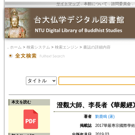
サイトマップ
．
本館について
．
諮問委員会
．
．
ホーム
>
検索システム
>
検索エンジン
>
書誌の詳細内容
本文を読む
澄觀大師、李長者《華嚴經
著者
劉鹿鳴 (著)
掲載誌
2017華嚴專宗國際學
2019.03
出版年月日