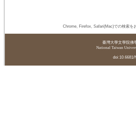
Chrome, Firefox, Safari(
臺灣大學
文學院佛
National Taiwan Universi
doi:10.6681