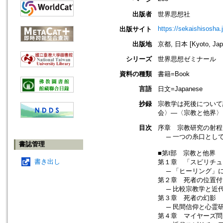
出版者
世界思想社
https://sekaishisosha.j
出版サイト
出版地
京都, 日本 [Kyoto, Jap
シリーズ
世界思想ゼミナール
資料の種類
書籍=Book
言語
日文=Japanese
抄録
宗教学は死後について
会〉―〈宗教と他界〉
目次
序章 宗教研究の射程
─ 一つの糸口とし
書誌管理
■第Ⅰ部 宗教と他界
書き出し
第１章 「スピリチュ
─ 「ヒーリング」
第２章 死者の位置付
─ 比較宗教学と近
第３章 死者の幻影
─ 民間信仰と心霊
第４章 マイヤーズ問