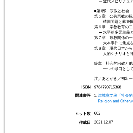
─ 近代スピリチュ
■第Ⅱ部 宗教と社会
第５章 公共宗教の観
─ 靖国問題と葬祭
第６章 宗教教育の二
─ 水平的多元主義
第７章 政教関係の一
─ 大本事件に焦点
第８章 現代日本から
─ 人的シナリオと
終章 社会的宗教と他
─ 一つの糸口とし
注／あとがき／初出一
ISBN
9784790715368
関連書評
津城寛文著『社会的宗教と
Religion and Otherwo
602
ヒット数
2021.12.07
作成日