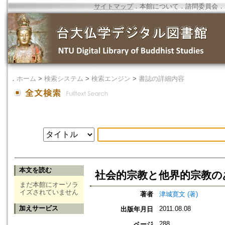
サイトマップ
．
本館について
．
諮問委員会
．
．
ホーム
>
検索システム
>
検索エンジン
>
書誌の詳細内容
本文を読む
社会的宗教と他界的宗教の
まだ本館にオーソラ
イズされていません
著者
津城寛文 (著)
加えサービス
2011.08.08
出版年月日
288
ページ