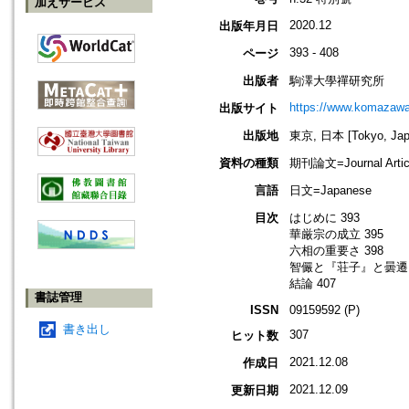
加えサービス
2020.12
出版年月日
393 - 408
ページ
出版者
駒澤大學禪研究所
https://www.komazawa-
出版サイト
出版地
東京, 日本 [Tokyo, Jap
資料の種類
期刊論文=Journal Artic
言語
日文=Japanese
目次
はじめに 393
華厳宗の成立 395
六相の重要さ 398
智儼と『荘子』と曇遷 
結論 407
書誌管理
ISSN
09159592 (P)
書き出し
307
ヒット数
2021.12.08
作成日
2021.12.09
更新日期