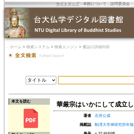
サイトマップ
．
本館について
．
諮問委員会
．
．
ホーム
>
検索システム
>
検索エンジン
>
書誌の詳細内容
本文を読む
華厳宗はいかにして成立し
著者
石井公成
掲載誌
駒澤大学禅研究所年報=Ann
巻号
n.32 特別號