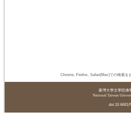
Chrome, Firefox, Safari(
臺灣大學
文學院佛
National Taiwan Universi
doi:10.6681