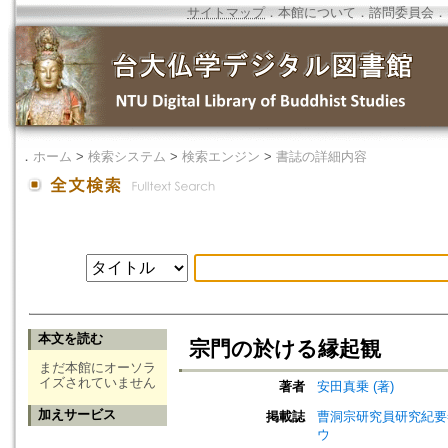
サイトマップ
．
本館について
．
諮問委員会
．
．
ホーム
>
検索システム
>
検索エンジン
>
書誌の詳細内容
本文を読む
宗門の於ける縁起観
まだ本館にオーソラ
イズされていません
著者
安田真乗 (著)
加えサービス
掲載誌
曹洞宗研究員研究紀要=Jou
ウ