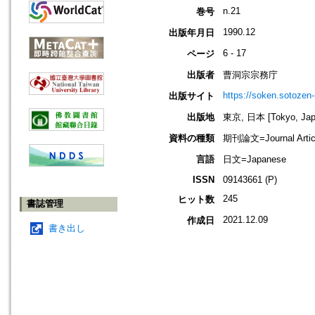
n.21
巻号
1990.12
出版年月日
6 - 17
ページ
出版者
曹洞宗宗務庁
https://soken.sotozen-n
出版サイト
出版地
東京, 日本 [Tokyo, Jap
資料の種類
期刊論文=Journal Artic
言語
日文=Japanese
ISSN
09143661 (P)
245
ヒット数
書誌管理
2021.12.09
作成日
書き出し