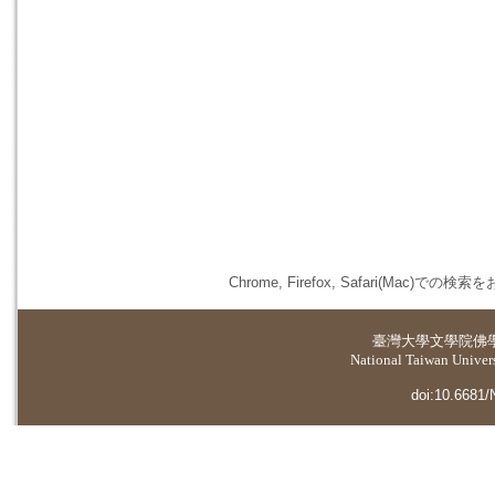
Chrome, Firefox, Safari(
臺灣大學
文學院佛
National Taiwan Universi
doi:10.6681