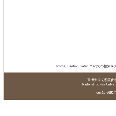
Chrome, Firefox, Safari(
臺灣大學
文學院佛
National Taiwan Universi
doi:10.6681