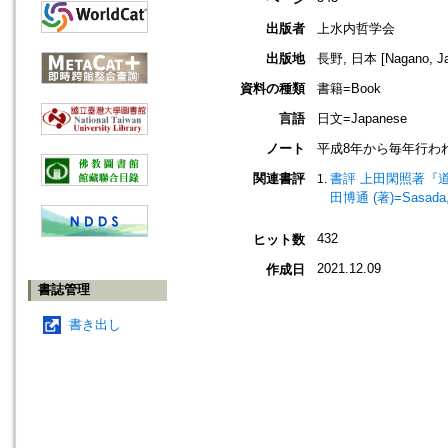
出版者
上水内哲学会
出版地
長野, 日本 [Nagano, Ja
資料の種類
書籍=Book
言語
日文=Japanese
ノート
平成8年から毎年行わ
関連書評
書評 上田閑照著『道を歩む』=B
田博通 (著)=Sasada, H
432
ヒット数
2021.12.09
作成日
書誌管理
書き出し