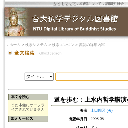
サイトマップ
．
本館について
．
諮問委員会
．
．
ホーム
>
検索システム
>
検索エンジン
>
書誌の詳細内容
本文を読む
道を歩む：上水内哲学講演
まだ本館にオーソラ
イズされていません
著者
上田閑照 (著)
加えサービス
2008.05
出版年月日
345
ページ