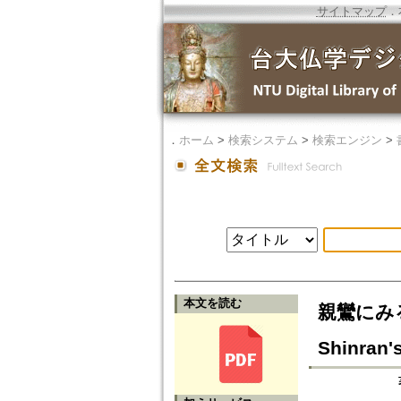
サイトマップ
．
．
ホーム
>
検索システム
>
検索エンジン
>
本文を読む
親鸞にみる「第
Shinran'