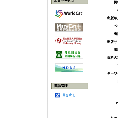
加えサービス
掲
出版年
ペ
出
出版サ
出
資料の
キーワ
書誌管理
書き出し
I
ヒッ