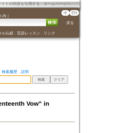
サイトの内容を引用する
．
ホームページへ
中
EN
ト内
｜
戻る
タル仏経
言語レッスン
リンク
．
．
．
検索履歴
．
説明
eenth Vow” in