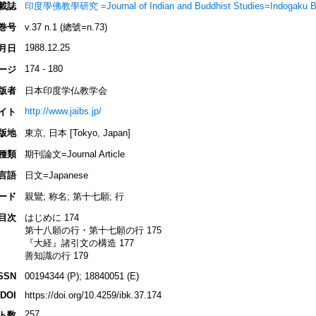
載誌
印度學佛教學研究 =Journal of Indian and Buddhist Studies=Indogaku B
巻号
v.37 n.1 (總號=n.73)
1988.12.25
月日
174 - 180
ージ
版者
日本印度学仏教学会
http://www.jaibs.jp/
イト
版地
東京, 日本 [Tokyo, Japan]
種類
期刊論文=Journal Article
言語
日文=Japanese
ード
親鸞; 称名; 第十七願; 行
目次
はじめに 174
第十八願の行・第十七願の行 175
『大経』諸引文の構造 177
善知識の行 179
SSN
00194344 (P); 18840051 (E)
DOI
https://doi.org/10.4259/ibk.37.174
257
ト数