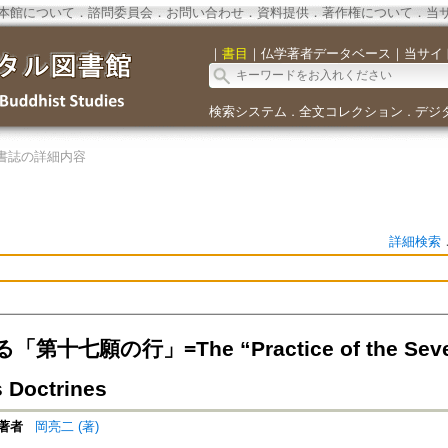
本館について
．
諮問委員会
．
お問い合わせ
．
資料提供
．
著作権について
．
当
｜
書目
｜
仏学著者データベース
｜
当サイ
検索システム
全文コレクション
デジ
．
．
書誌の詳細内容
詳細検索
十七願の行」=The “Practice of the Sevent
s Doctrines
著者
岡亮二 (著)