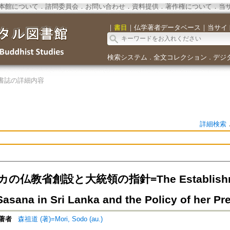
本館について
．
諮問委員会
．
お問い合わせ
．
資料提供
．
著作権について
．
当
｜
書目
｜
仏学著者データベース
｜
当サイ
検索システム
全文コレクション
デジ
．
．
書誌の詳細内容
詳細検索
仏教省創設と大統領の指針=The Establishment o
asana in Sri Lanka and the Policy of her Pr
著者
森祖道 (著)=Mori, Sodo (au.)