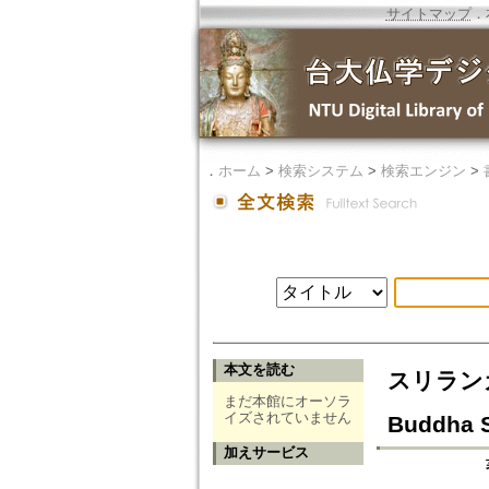
サイトマップ
．
．
ホーム
>
検索システム
>
検索エンジン
>
本文を読む
スリランカの
まだ本館にオーソラ
イズされていません
Buddha S
加えサービス