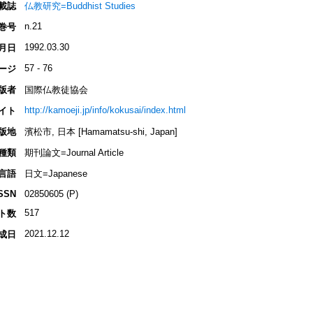
載誌
仏教研究=Buddhist Studies
n.21
巻号
1992.03.30
月日
57 - 76
ージ
版者
国際仏教徒協会
http://kamoeji.jp/info/kokusai/index.html
イト
版地
濱松市, 日本 [Hamamatsu-shi, Japan]
種類
期刊論文=Journal Article
言語
日文=Japanese
SSN
02850605 (P)
517
ト数
2021.12.12
成日