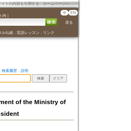
サイトの内容を引用する
．
ホームページへ
中
EN
ト内
｜
戻る
タル仏経
言語レッスン
リンク
．
．
．
検索履歴
．
説明
f the Ministry of
esident