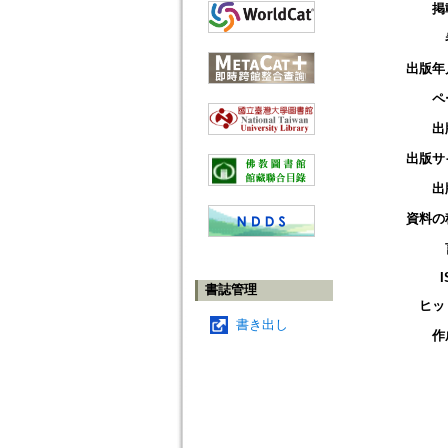
掲
出版年
ペ
出
出版サ
出
資料の
I
書誌管理
ヒッ
書き出し
作