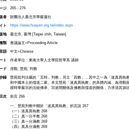
265 - 276
ージ
版者
財團法人臺北市華嚴蓮社
https://www.huayen.org.tw/index.aspx
イト
版地
臺北市, 臺灣 [Taipei shih, Taiwan]
種類
會議論文=Proceeding Article
言語
中文=Chinese
ート
作者單位：東南大學人文學院哲學系 講師
ード
澄觀; 慧苑; 判教
抄録
慧苑批判法藏的「五時」判教，另立「四教」，其中之一為「迷真異執
和中國本土的儒道二家。本文慧苑「迷真異執教」的具體內涵、為澄觀
彼時華嚴宗的法統傳承、宗派間關係及佛教與儒道的關係，力求清其源
目次
前言 266
一、慧苑判教中關於「迷真異執教」的言說 267
（一）迷真異執教 268
（二）真一分半教 268
（三）真一分滿教 269
（四）真具分滿教 269