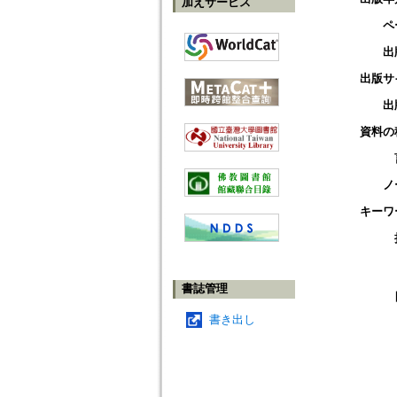
加えサービス
ペ
出
出版サ
出
資料の
ノ
キーワ
書誌管理
書き出し