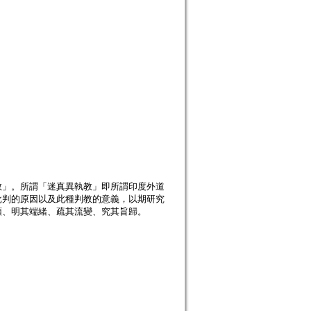
教」。所謂「迷真異執教」即所謂印度外道
批判的原因以及此種判教的意義，以期研究
頭、明其端緒、疏其流變、究其旨歸。