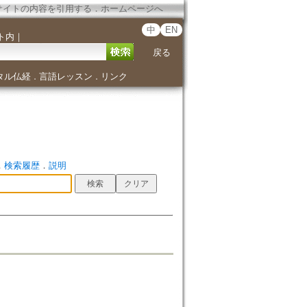
サイトの内容を引用する
．
ホームページへ
中
EN
ト内
｜
戻る
タル仏経
言語レッスン
リンク
．
．
．
検索履歴
．
説明