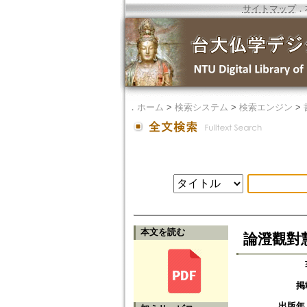
サイトマップ
．
．
ホーム
>
検索システム
>
検索エンジン
>
本文を読む
論澄觀對
掲
出版年