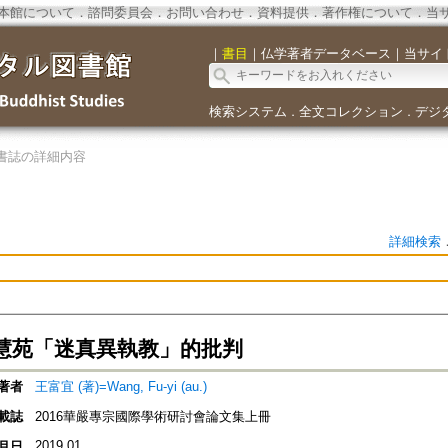
本館について
．
諮問委員会
．
お問い合わせ
．
資料提供
．
著作権について
．
当
｜
書目
｜
仏学著者データベース
｜
当サイ
検索システム
全文コレクション
デジ
．
．
書誌の詳細内容
詳細検索
慧苑「迷真異執教」的批判
著者
王富宜 (著)=Wang, Fu-yi (au.)
載誌
2016華嚴專宗國際學術研討會論文集上冊
2019.01
月日