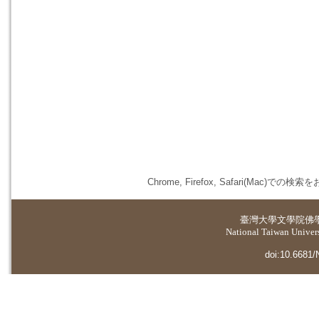
Chrome, Firefox, Safari(
臺灣大學
文學院佛
National Taiwan Universi
doi:10.6681