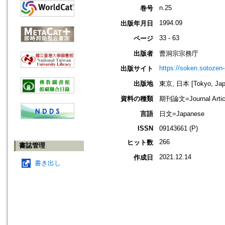
n.25
巻号
1994.09
出版年月日
33 - 63
ページ
出版者
曹洞宗宗務庁
https://soken.sotozen-n
出版サイト
出版地
東京, 日本 [Tokyo, Jap
資料の種類
期刊論文=Journal Artic
言語
日文=Japanese
ISSN
09143661 (P)
266
ヒット数
書誌管理
2021.12.14
作成日
書き出し