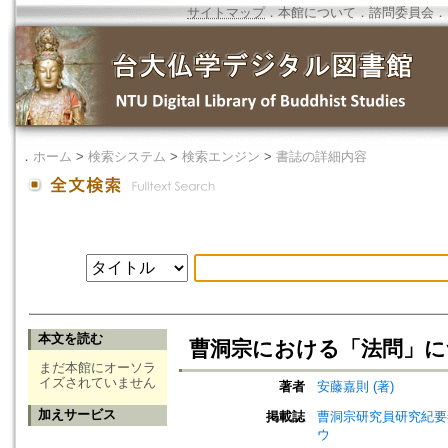
サイトマップ
．
本館について
．
諮問委員会
．
．
ホーム
>
検索システム
>
検索エンジン
>
書誌の詳細内容
本文を読む
曹洞宗における「法問」に
まだ本館にオーソラ
イズされていません
著者
安藤嘉則 (著)
加えサービス
掲載誌
曹洞宗研究員研究紀要=Jou
ウ