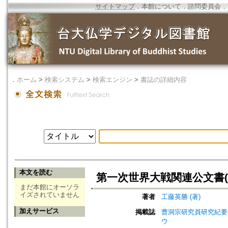
サイトマップ
．
本館について
．
諮問委員会
．
．
ホーム
>
検索システム
>
検索エンジン
>
書誌の詳細内容
本文を読む
第一次世界大戦関連公文書(
まだ本館にオーソラ
イズされていません
著者
工藤英勝 (著)
加えサービス
掲載誌
曹洞宗研究員研究紀要=Jou
ウ