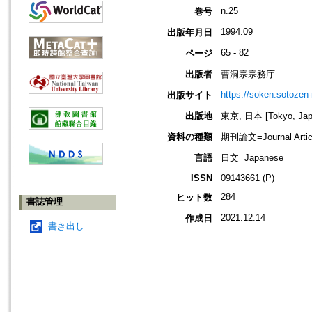
n.25
巻号
1994.09
出版年月日
65 - 82
ページ
出版者
曹洞宗宗務庁
https://soken.sotozen-n
出版サイト
出版地
東京, 日本 [Tokyo, Jap
資料の種類
期刊論文=Journal Artic
言語
日文=Japanese
ISSN
09143661 (P)
284
ヒット数
書誌管理
2021.12.14
作成日
書き出し