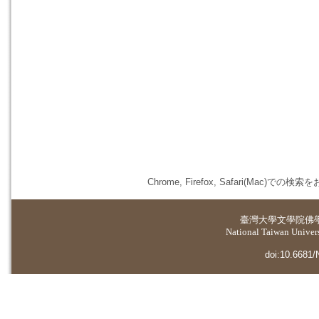
Chrome, Firefox, Safari(
臺灣大學
文學院佛
National Taiwan Universi
doi:10.6681