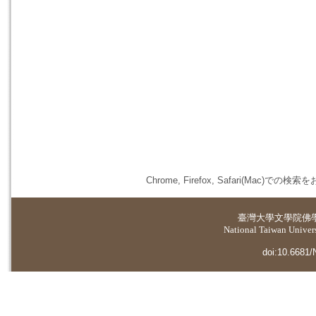
Chrome, Firefox, Safari(
臺灣大學
文學院佛
National Taiwan Universi
doi:10.6681