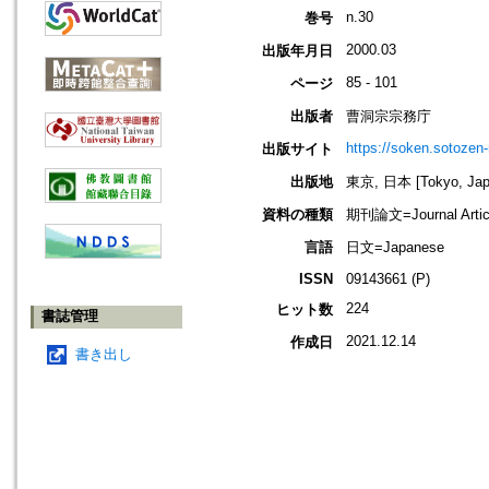
n.30
巻号
2000.03
出版年月日
85 - 101
ページ
出版者
曹洞宗宗務庁
https://soken.sotozen-n
出版サイト
出版地
東京, 日本 [Tokyo, Jap
資料の種類
期刊論文=Journal Artic
言語
日文=Japanese
ISSN
09143661 (P)
224
ヒット数
書誌管理
2021.12.14
作成日
書き出し