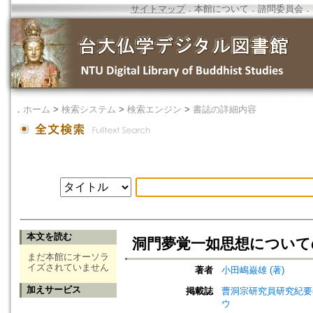
サイトマップ
．
本館について
．
諮問委員会
．
．
ホーム
>
検索システム
>
検索エンジン
>
書誌の詳細内容
本文を読む
洞門夢覚一如思想について
まだ本館にオーソラ
イズされていません
著者
小田嶋巌雄 (著)
加えサービス
掲載誌
曹洞宗研究員研究紀要=Jou
ウ