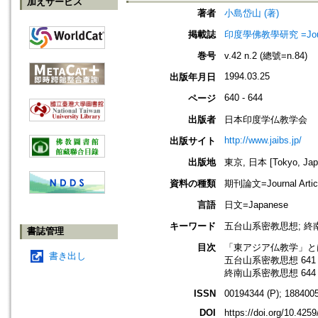
加えサービス
著者
小島岱山 (著)
掲載誌
印度學佛教學研究 =Journal 
巻号
v.42 n.2 (總號=n.84)
1994.03.25
出版年月日
640 - 644
ページ
出版者
日本印度学仏教学会
http://www.jaibs.jp/
出版サイト
出版地
東京, 日本 [Tokyo, Jap
資料の種類
期刊論文=Journal Artic
言語
日文=Japanese
キーワード
五台山系密教思想; 終
書誌管理
目次
「東アジア仏教学」とは
書き出し
五台山系密教思想 641
終南山系密教思想 644
ISSN
00194344 (P); 1884005
DOI
https://doi.org/10.4259