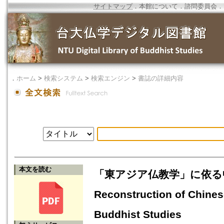
サイトマップ
．
本館について
．
諮問委員会
．
．
ホーム
>
検索システム
>
検索エンジン
>
書誌の詳細内容
本文を読む
「東アジア仏教学」に依る中
Reconstruction of Chines
Buddhist Studies