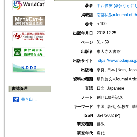
著者
中西俊英 (著)=なかにし
掲載誌
南都仏教=Journal of the 
n.100
巻号
2018.12.25
出版年月日
31 - 59
ページ
出版者
東大寺図書館
https://www.todaiji.or.j
出版サイト
出版地
奈良, 日本 [Nara, Japa
資料の種類
期刊論文=Journal Artic
言語
日文=Japanese
書誌管理
ノート
創刊100号記念
書き出し
キーワード
中国; 唐代; 仏教学; 
ISSN
05472032 (P)
研究種類
佛教
研究年代
唐代