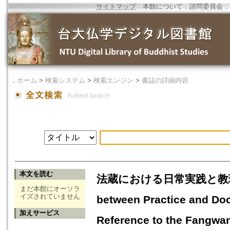
サイトマップ
．
本館について
．
諮問委員会
．
．
ホーム
>
検索システム
>
検索エンジン
>
書誌の詳細内容
本文を読む
法蔵における日常実践と教理の
まだ本館にオーソラ
イズされていません
between Practice and Doc
加えサービス
Reference to the Fangwa