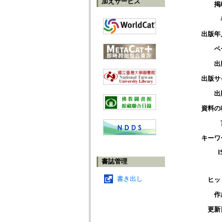
加えサービス
掲
出版年
ペ
出
出版サ
出
資料の
キーワ
I
書誌管理
書き出し
ヒッ
作
更新