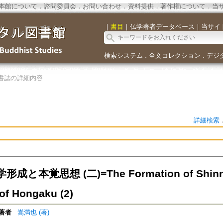
本館について
．
諮問委員会
．
お問い合わせ
．
資料提供
．
著作権について
．
当
｜
書目
｜
仏学著者データベース
｜
当サイ
検索システム
全文コレクション
デジ
．
．
書誌の詳細内容
詳細検索
と本覚思想 (二)=The Formation of Shinran'
of Hongaku (2)
著者
嵩満也 (著)