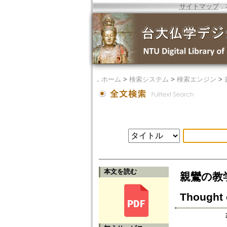
サイトマップ
．
．
ホーム
>
検索システム
>
検索エンジン
>
本文を読む
親鸞の教学形成
Thought 