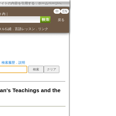
サイトの内容を引用する
．
ホームページへ
中
EN
ト内
｜
戻る
タル仏経
言語レッスン
リンク
．
．
．
検索履歴
．
説明
s Teachings and the