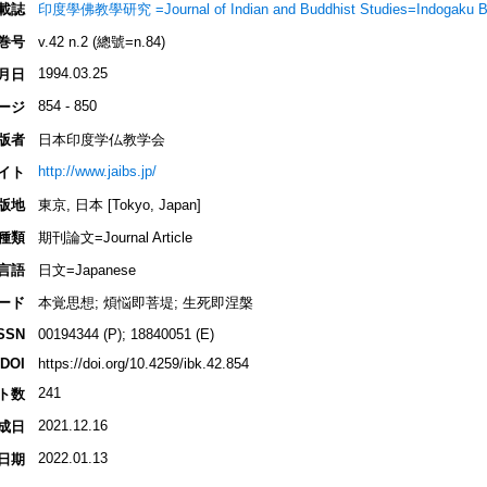
載誌
印度學佛教學研究 =Journal of Indian and Buddhist Studies=Indogaku B
巻号
v.42 n.2 (總號=n.84)
1994.03.25
月日
854 - 850
ージ
版者
日本印度学仏教学会
http://www.jaibs.jp/
イト
版地
東京, 日本 [Tokyo, Japan]
種類
期刊論文=Journal Article
言語
日文=Japanese
ード
本覚思想; 煩悩即菩堤; 生死即涅槃
SSN
00194344 (P); 18840051 (E)
DOI
https://doi.org/10.4259/ibk.42.854
241
ト数
2021.12.16
成日
2022.01.13
日期