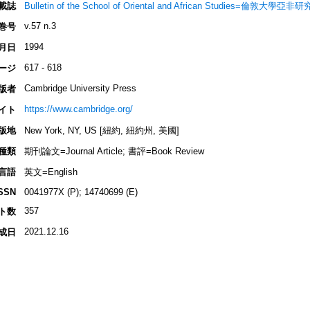
載誌
Bulletin of the School of Oriental and African Studies=倫敦大學亞
v.57 n.3
巻号
1994
月日
617 - 618
ージ
Cambridge University Press
版者
https://www.cambridge.org/
イト
版地
New York, NY, US [紐約, 紐約州, 美國]
種類
期刊論文=Journal Article; 書評=Book Review
言語
英文=English
SSN
0041977X (P); 14740699 (E)
357
ト数
2021.12.16
成日