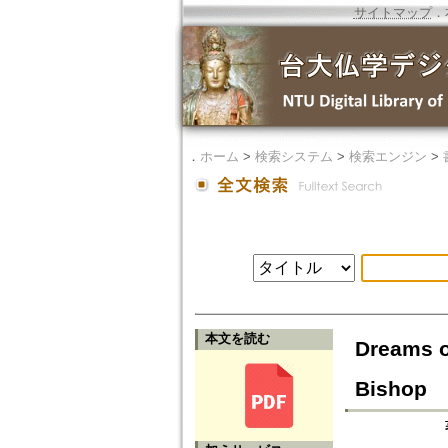
サイトマップ
．
．
ホーム
>
検索システム
>
検索エンジン
>
本文を読む
Dreams o
Bishop