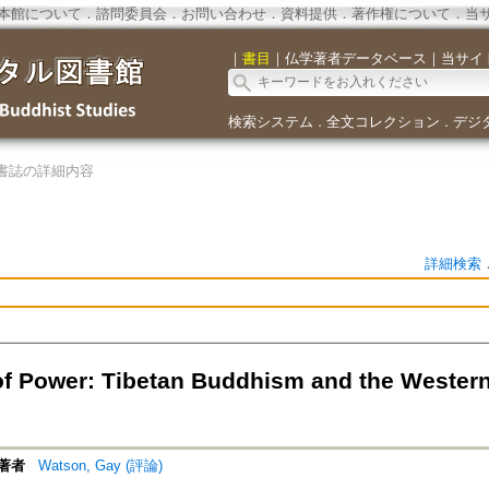
本館について
．
諮問委員会
．
お問い合わせ
．
資料提供
．
著作権について
．
当
｜
書目
｜
仏学著者データベース
｜
当サイ
検索システム
全文コレクション
デジ
．
．
書誌の詳細内容
詳細検索
f Power: Tibetan Buddhism and the Western
著者
Watson, Gay (評論)