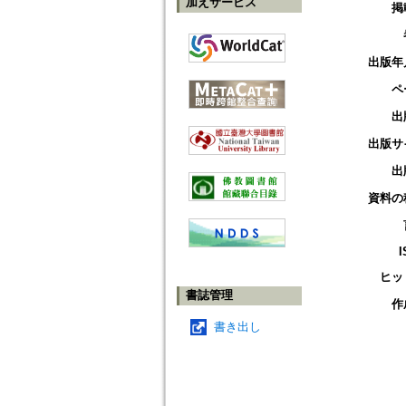
加えサービス
掲
出版年
ペ
出
出版サ
出
資料の
I
ヒッ
書誌管理
作
書き出し