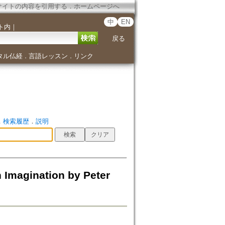
サイトの内容を引用する
．
ホームページへ
中
EN
ト内
｜
戻る
タル仏経
言語レッスン
リンク
．
．
．
検索履歴
．
説明
 Imagination by Peter