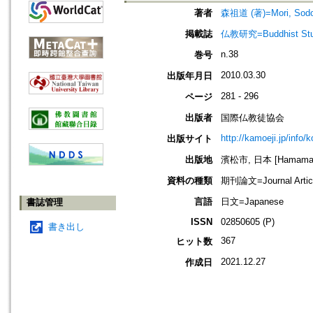
著者
森祖道 (著)=Mori, Sodo 
掲載誌
仏教研究=Buddhist Stu
n.38
巻号
2010.03.30
出版年月日
281 - 296
ページ
出版者
国際仏教徒協会
http://kamoeji.jp/info/
出版サイト
出版地
濱松市, 日本 [Hamamatsu
資料の種類
期刊論文=Journal Artic
言語
日文=Japanese
書誌管理
ISSN
02850605 (P)
書き出し
367
ヒット数
2021.12.27
作成日