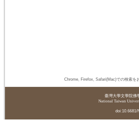
Chrome, Firefox, Safari(
臺灣大學
文學院佛
National Taiwan Universi
doi:10.6681