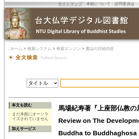
サイトマップ
．
本館について
．
諮問委員会
．
．
ホーム
>
検索システム
>
検索エンジン
>
書誌の詳細内容
本文を読む
馬場紀寿著『上座部仏教の
まだ本館にオーソラ
イズされていません
Review on The Developme
加えサービス
Buddha to Buddhaghosa