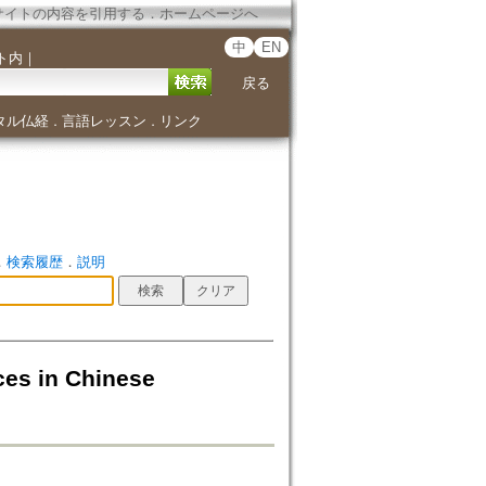
サイトの内容を引用する
．
ホームページへ
中
EN
ト内
｜
戻る
タル仏経
言語レッスン
リンク
．
．
．
検索履歴
．
説明
ces in Chinese