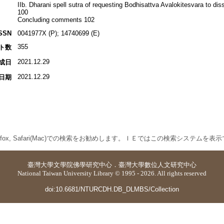
IIb. Dharani spell sutra of requesting Bodhisattva Avalokitesvara to 
100
Concluding comments 102
SSN
0041977X (P); 14740699 (E)
355
ト数
2021.12.29
成日
2021.12.29
日期
 Firefox, Safari(Mac)での検索をお勧めします。ＩＥではこの検索システムを
臺灣大學
文學院佛學研究中心
．
臺灣大學數位人文研究中心
National Taiwan University Library © 1995 - 2026. All rights reserved
doi:10.6681/NTURCDH.DB_DLMBS/Collection