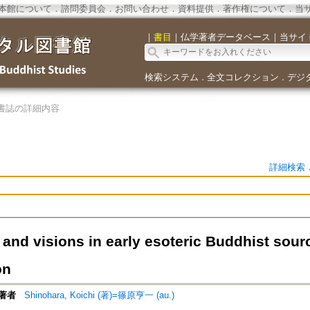
本館について
．
諮問委員会
．
お問い合わせ
．
資料提供
．
著作権について
．
当
｜
書目
｜
仏学著者データベース
｜
当サイ
検索システム
全文コレクション
デジ
．
．
書誌の詳細内容
詳細検索
and visions in early esoteric Buddhist sour
on
著者
Shinohara, Koichi (著)=篠原亨一 (au.)