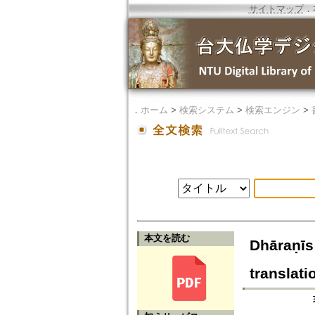
サイトマップ
．
．
ホーム
>
検索システム
>
検索エンジン
>
本文を読む
Dhāraṇīs 
translati