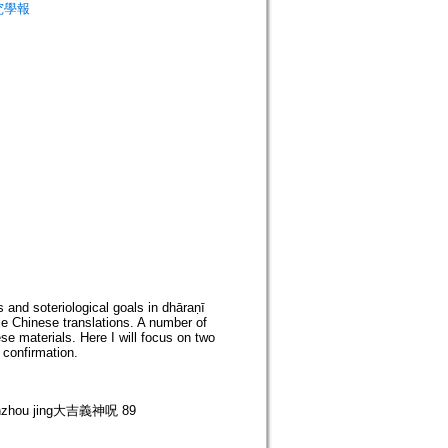
非研究學報
s and soteriological goals in dhāraṇī
ple Chinese translations. A number of
ese materials. Here I will focus on two
 confirmation.
 shenzhou jing大吉義神呪 89