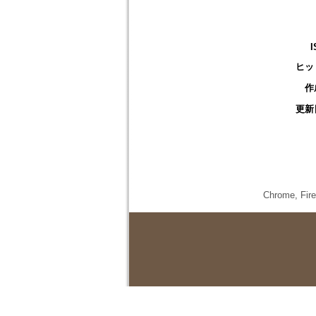
I
ヒッ
作
更新
Chrome,