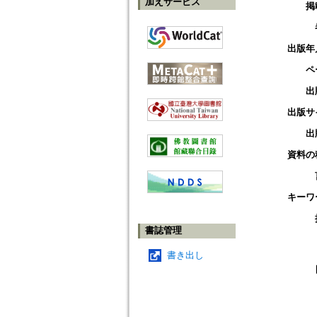
加えサービス
掲
出版年
ペ
出
出版サ
出
資料の
キーワ
書誌管理
書き出し