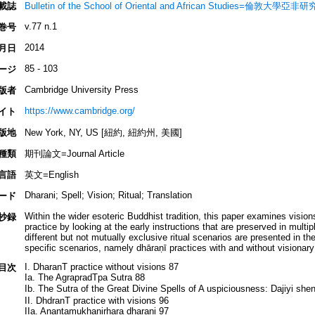
載誌
Bulletin of the School of Oriental and African Studies=倫敦大學亞
v.77 n.1
巻号
2014
月日
85 - 103
ージ
Cambridge University Press
版者
https://www.cambridge.org/
イト
版地
New York, NY, US [紐約, 紐約州, 美國]
種類
期刊論文=Journal Article
言語
英文=English
Dharani; Spell; Vision; Ritual; Translation
ード
Within the wider esoteric Buddhist tradition, this paper examines vision
抄録
practice by looking at the early instructions that are preserved in multi
different but not mutually exclusive ritual scenarios are presented in th
specific scenarios, namely dhāraṇī practices with and without visionary
I. DharanT practice without visions 87
目次
Ia. The AgrapradTpa Sutra 88
Ib. The Sutra of the Great Divine Spells of A uspiciousness: Dajiyi
II. DhdranT practice with visions 96
IIa. Anantamukhanirhara dharani 97