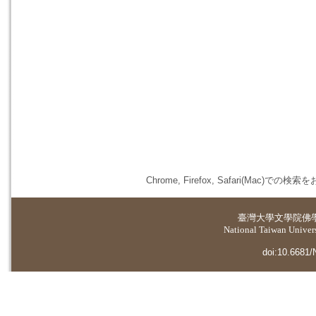
Chrome, Firefox, Safari(
臺灣大學
文學院佛
National Taiwan Universi
doi:10.6681