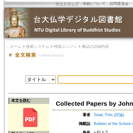
サイトマップ
．
本館について
．
諮問委員会
．
．
ホーム
>
検索システム
>
検索エンジン
>
書誌の詳細内容
本文を読む
Collected Papers by John
著者
Staal, Frits (評論)
掲載誌
Bulletin of the Sch
v.61 n.3
巻号