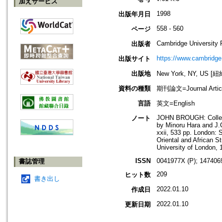
加えサービス
1998
出版年月日
558 - 560
ページ
Cambridge University 
出版者
https://www.cambridge
出版サイト
出版地
New York, NY, US 
資料の種類
期刊論文=Journal Artic
言語
英文=English
JOHN BROUGH: Collec
ノート
by Minoru Hara and J.C
xxii, 533 pp. London: 
Oriental and African St
University of London, 
ISSN
0041977X (P); 147406
書誌管理
209
ヒット数
書き出し
2022.01.10
作成日
2022.01.10
更新日期