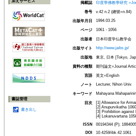
加えサービス
掲載誌
印度學佛教學研究 =Journal 
巻号
v.42 n.2 (總號=n.84)
1994.03.25
出版年月日
1061 - 1056
ページ
出版者
日本印度学仏教学会
http://www.jaibs.jp/
出版サイト
出版地
東京, 日本 [Tokyo, Jap
資料の種類
期刊論文=Journal Artic
言語
英文=English
Lecturer, Nihon Univ.
ノート
Mahayana Mahaparinir
キーワード
書誌管理
[1] Allowance for Arma
目次
[2] Anupurvikatha 106
書き出し
[3] Prohibition agains
[4] Lokanuvartana 105
ISSN
00194344 (P); 1884005
DOI
10.4259/ibk.42.1061