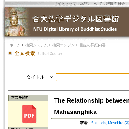
サイトマップ
．
本館について
．
諮問委員会
．
．
ホーム
>
検索システム
>
検索エンジン
>
書誌の詳細内容
本文を読む
The Relationship betwee
Mahasanghika
著者
Shimoda, Masahiro 