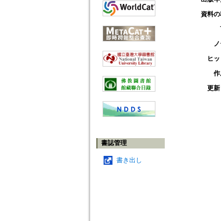
資料の
ノ
ヒッ
作
更新
書誌管理
書き出し