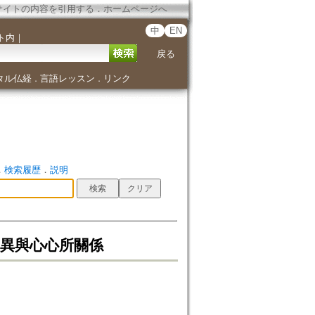
サイトの内容を引用する
．
ホームページへ
中
EN
ト内
｜
戻る
タル仏経
言語レッスン
リンク
．
．
．
検索履歴
．
説明
體異與心心所關係