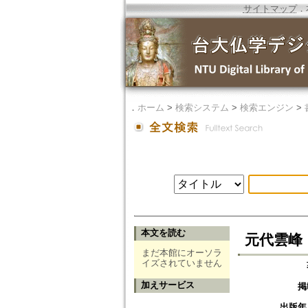
サイトマップ
．
．
ホーム
>
検索システム
>
検索エンジン
>
本文を読む
元代雲峰
まだ本館にオーソラ
イズされていません
加えサービス
掲
出版年