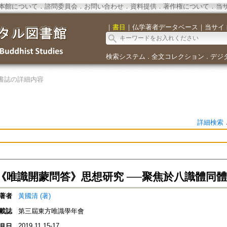
本館について
．
諮問委員会
．
お問い合わせ
．
資料提供
．
著作権について
．
当
｜
書目
｜
仏学著者データベース
｜
当サイ
検索システム
全文コレクション
デジ
．
．
書誌の詳細内容
詳細検索
《唯識開蒙問答》思想研究 ──聚焦於八識體同
著者
黃國清 (著)
載誌
第三屆東方唯識學年會
2019.11.15-17
月日