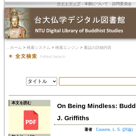
サイトマップ
．
本館について
．
諮問委員会
．
．
ホーム
>
検索システム
>
検索エンジン
>
書誌の詳細内容
本文を読む
On Being Mindless: Budd
J. Griffiths
著者
Cousins, L. S. (評論)