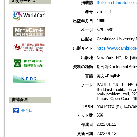
加えサービス
掲載誌
Bulletin of the Sch
v.51 n.3
巻号
1988
出版年月日
579 - 580
ページ
Cambridge University 
出版者
https://www.cambridge
出版サイト
出版地
New York, NY, US 
資料の種類
期刊論文=Journal Artic
言語
英文=English
PAUL J. GRIFFITHS: O
ノート
Buddhist meditation an
body problem. xxii, 22
Illinois: Open Court, 1
書誌管理
ISSN
0041977X (P); 147406
書き出し
366
ヒット数
2022.01.12
作成日
2022.01.12
更新日期