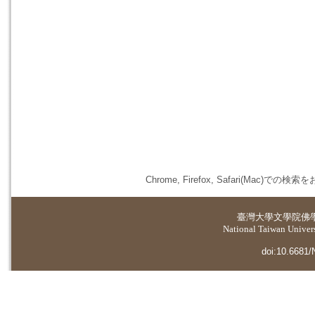
Chrome, Firefox, Safari(
臺灣大學
文學院佛
National Taiwan Universi
doi:10.6681