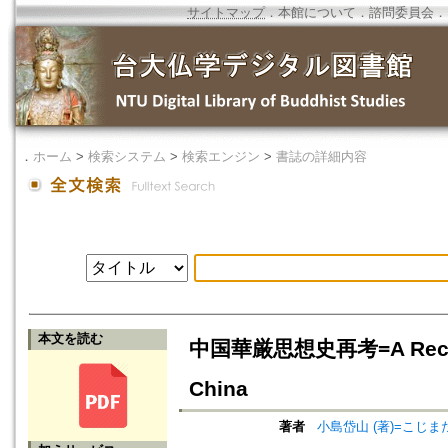
サイトマップ
．
本館について
．
諮問委員会
．
．
ホーム
>
検索システム
>
検索エンジン
>
書誌の詳細内容
本文を読む
中国華厳思想史再考=A Reconside
China
著者
小島岱山 (著)=こじまた