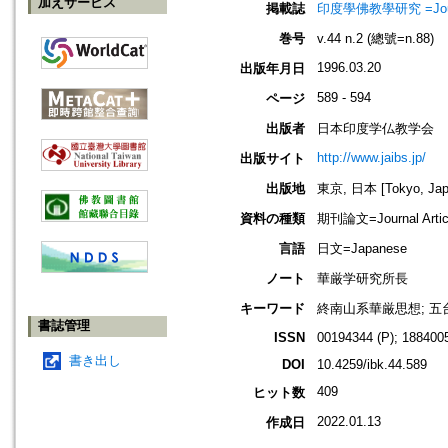
加えサービス
掲載誌
印度學佛教學研究 =Journal 
巻号
v.44 n.2 (總號=n.88)
1996.03.20
出版年月日
589 - 594
ページ
出版者
日本印度学仏教学会
http://www.jaibs.jp/
出版サイト
出版地
東京, 日本 [Tokyo, Jap
資料の種類
期刊論文=Journal Artic
言語
日文=Japanese
ノート
華厳学研究所長
キーワード
終南山系華厳思想; 
書誌管理
ISSN
00194344 (P); 1884005
書き出し
DOI
10.4259/ibk.44.589
409
ヒット数
2022.01.13
作成日