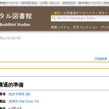
本館について
．
諮問委員会
．
お問い合わせ
．
資料提供
．
著作権について
．
当
｜
書目
｜
仏学著者データベース
｜
当サイ
検索システム
全文コレクション
デジ
．
．
書誌の詳細内容
詳細検索
溝通的準備
著者
焦諦卡禪師 (著)
載誌
海潮音=Hai Ch'ao Yin
v.100 n.6
巻号