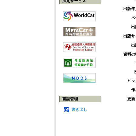
加えサービス
出版年
ペ
出
出版サ
出
資料の
I
ヒッ
作
書誌管理
更新
書き出し