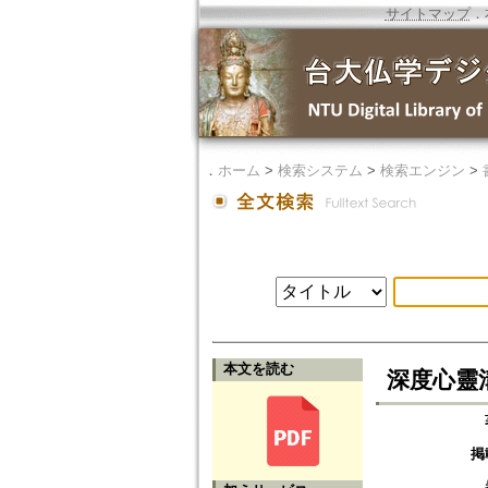
サイトマップ
．
．
ホーム
>
検索システム
>
検索エンジン
>
本文を読む
深度心靈
掲