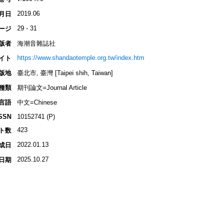
2019.06
月日
29 - 31
ージ
版者
海潮音雜誌社
https://www.shandaotemple.org.tw/index.htm
イト
版地
臺北市, 臺灣 [Taipei shih, Taiwan]
種類
期刊論文=Journal Article
言語
中文=Chinese
SSN
10152741 (P)
423
ト数
2022.01.13
成日
2025.10.27
日期