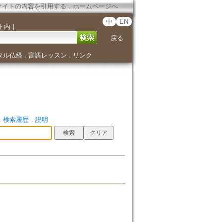
サイトの内容を引用する
．
ホームページへ
中
EN
ト内
｜
戻る
タル仏経
言語レッスン
リンク
．
．
．
検索履歴
．
説明