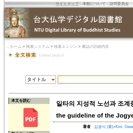
サイトマップ
．
本館について
．
諮問委員会
．
．
ホーム
>
検索システム
>
検索エンジン
>
書誌の詳細内容
本文を読む
일타의 지성적 노선과 조계종단의 좌표
the guideline of the Jogy
著者
김광식 (著)=Kim, Gwang