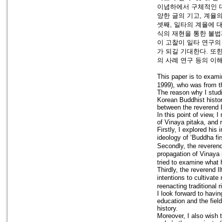
이념하에서 구체적인 대
양한 글의 기고, 계율의
셋째, 일타의 계율에 
식의 재현을 통한 불법
이 고찰이 일타 연구의
가 되길 기대한다. 또한
의 사례 연구 등의 이
This paper is to exami
1999), who was from t
The reason why I studi
Korean Buddhist histor
between the reverend Il
In this point of view,
of Vinaya pitaka, and 
Firstly, I explored his
ideology of ‘Buddha f
Secondly, the reverend
propagation of Vinaya p
tried to examine what 
Thirdly, the reverend I
intentions to cultiva
reenacting traditional 
I look forward to havin
education and the fiel
history.
Moreover, I also wish 