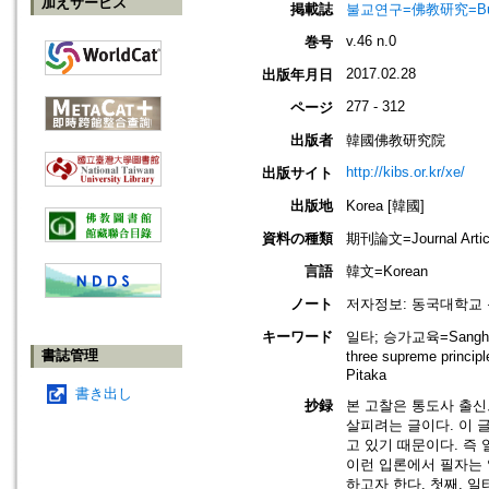
加えサービス
掲載誌
불교연구=佛教研究=Bulg
v.46 n.0
巻号
2017.02.28
出版年月日
277 - 312
ページ
出版者
韓國佛教研究院
http://kibs.or.kr/xe/
出版サイト
出版地
Korea [韓國]
資料の種類
期刊論文=Journal Artic
言語
韓文=Korean
ノート
저자정보: 동국대학교
キーワード
일타; 승가교육=Sangha E
書誌管理
three supreme principl
Pitaka
書き出し
抄録
본 고찰은 통도사 출신
살피려는 글이다. 이 
고 있기 때문이다. 즉
이런 입론에서 필자는 
하고자 한다. 첫째, 