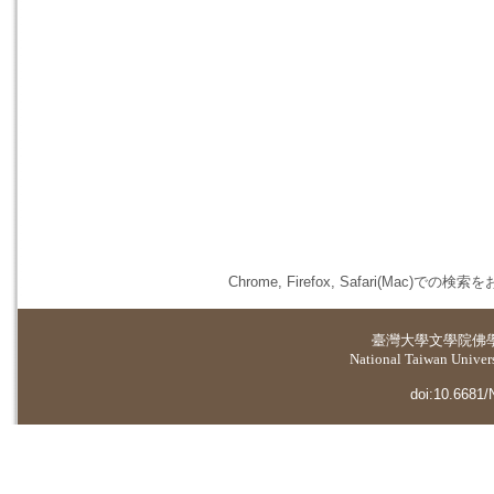
Chrome, Firefox, Safari(
臺灣大學
文學院佛
National Taiwan Universi
doi:10.6681