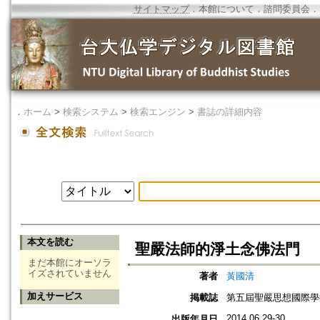
サイトマップ
．
本館について
．
諮問委員会
．
．
ホーム
>
検索システム
>
検索エンジン
>
書誌の詳細内容
本文を読む
聖嚴法師的淨土念佛法門
まだ本館にオーソラ
イズされていません
著者
黃國清
加えサービス
掲載誌
第五屆聖嚴思想國際學
2014.06.29-30
出版年月日