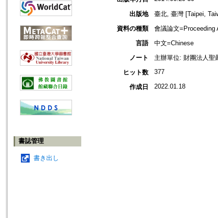
出版地
臺北, 臺灣 [Taipei, Tai
資料の種類
會議論文=Proceeding Ar
言語
中文=Chinese
ノート
主辦單位: 財團法人
377
ヒット数
2022.01.18
作成日
書誌管理
書き出し