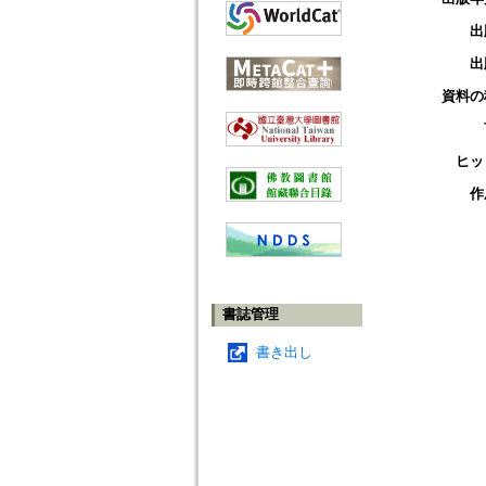
出
出
資料の
ヒッ
作
書誌管理
書き出し