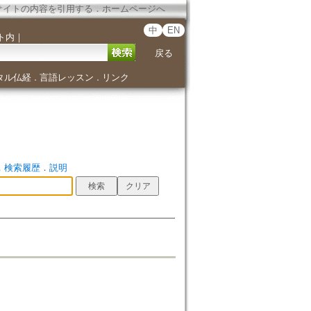
サイトの内容を引用する
．
ホームページへ
中
EN
ト内
｜
戻る
タル仏経
言語レッスン
リンク
．
．
．
検索履歴
．
説明