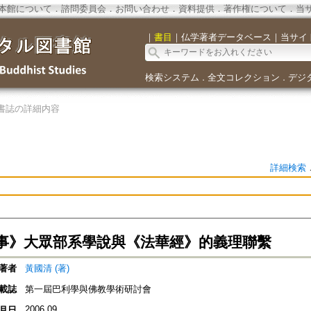
本館について
．
諮問委員会
．
お問い合わせ
．
資料提供
．
著作権について
．
当
｜
書目
｜
仏学著者データベース
｜
当サイ
検索システム
全文コレクション
デジ
．
．
書誌の詳細内容
詳細検索
事》大眾部系學說與《法華經》的義理聯繫
著者
黃國清 (著)
載誌
第一屆巴利學與佛教學術研討會
2006.09
月日