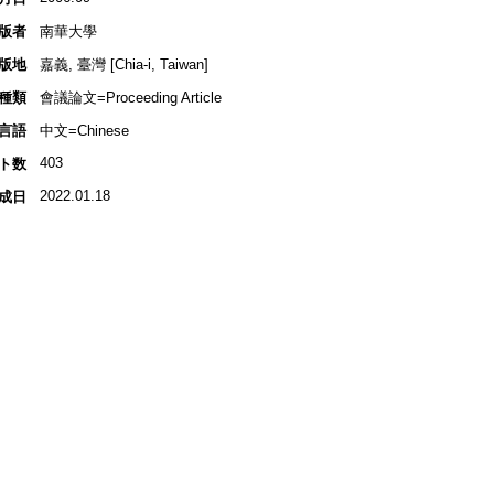
版者
南華大學
版地
嘉義, 臺灣 [Chia-i, Taiwan]
種類
會議論文=Proceeding Article
言語
中文=Chinese
403
ト数
2022.01.18
成日