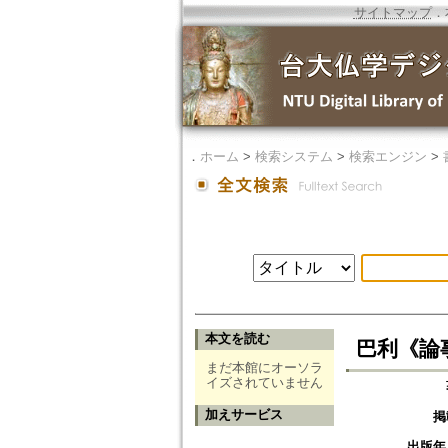
サイトマップ
．
．
ホーム
>
検索システム
>
検索エンジン
>
本文を読む
巴利《論
まだ本館にオーソラ
イズされていません
加えサービス
掲
出版年