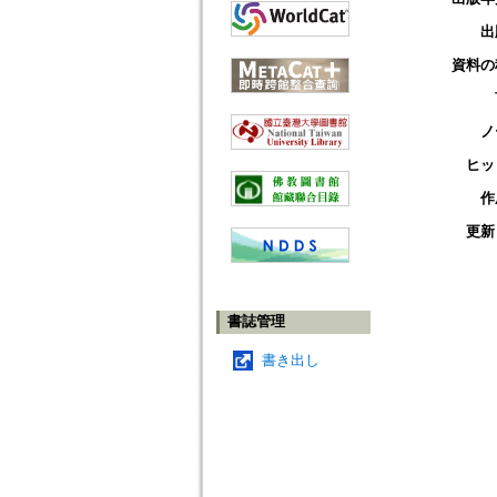
出
資料の
ノ
ヒッ
作
更新
書誌管理
書き出し