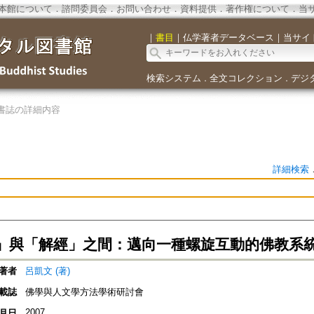
本館について
．
諮問委員会
．
お問い合わせ
．
資料提供
．
著作権について
．
当
｜
書目
｜
仏学著者データベース
｜
当サイ
検索システム
全文コレクション
デジ
．
．
書誌の詳細内容
詳細検索
」與「解經」之間：邁向一種螺旋互動的佛教系
著者
呂凱文 (著)
載誌
佛學與人文學方法學術研討會
2007
月日