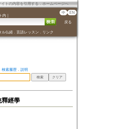
サイトの内容を引用する
．
ホームページへ
中
EN
ト内
｜
戻る
タル仏経
言語レッスン
リンク
．
．
．
検索履歴
．
説明
統釋經學