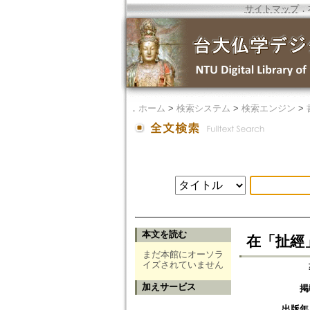
サイトマップ
．
．
ホーム
>
検索システム
>
検索エンジン
>
本文を読む
在「扯經
まだ本館にオーソラ
イズされていません
加えサービス
掲
出版年