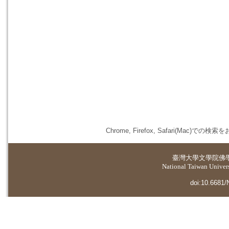
Chrome, Firefox, Safari(
臺灣大學
文學院佛
National Taiwan Universi
doi:10.6681