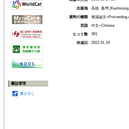
出版地
高雄, 臺灣 [Kaohsiung,
資料の種類
會議論文=Proceeding Ar
言語
中文=Chinese
381
ヒット数
2022.01.18
作成日
書誌管理
書き出し