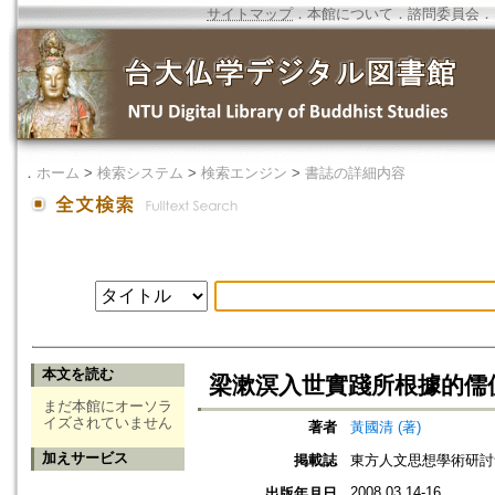
サイトマップ
．
本館について
．
諮問委員会
．
．
ホーム
>
検索システム
>
検索エンジン
>
書誌の詳細内容
本文を読む
梁漱溟入世實踐所根據的儒
まだ本館にオーソラ
イズされていません
著者
黃國清 (著)
加えサービス
掲載誌
東方人文思想學術研討
2008.03.14-16
出版年月日