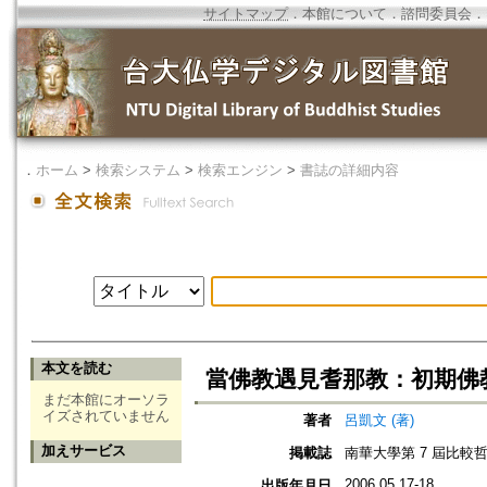
サイトマップ
．
本館について
．
諮問委員会
．
．
ホーム
>
検索システム
>
検索エンジン
>
書誌の詳細内容
本文を読む
當佛教遇見耆那教：初期佛
まだ本館にオーソラ
イズされていません
著者
呂凱文 (著)
加えサービス
掲載誌
南華大學第 7 屆比較
2006.05.17-18
出版年月日