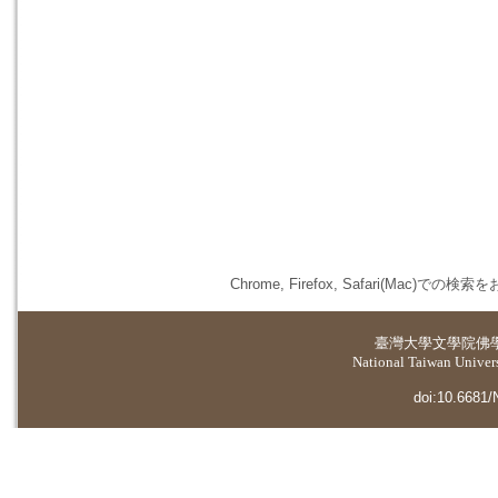
Chrome, Firefox, Safari(
臺灣大學
文學院佛
National Taiwan Universi
doi:10.6681