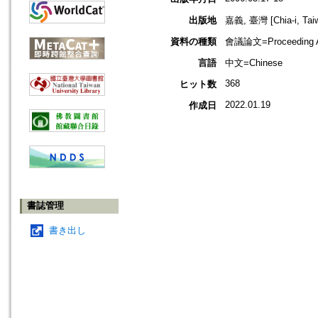
出版地
嘉義, 臺灣 [Chia-i, Tai
資料の種類
會議論文=Proceeding Ar
言語
中文=Chinese
368
ヒット数
2022.01.19
作成日
書誌管理
書き出し