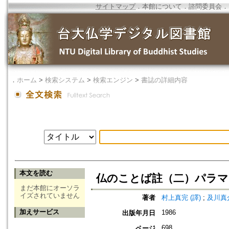
サイトマップ
．
本館について
．
諮問委員会
．
．
ホーム
>
検索システム
>
検索エンジン
>
書誌の詳細内容
本文を読む
仏のことば註（二）パラマ
まだ本館にオーソラ
イズされていません
著者
村上真完 (譯)
;
及川真介
加えサービス
1986
出版年月日
698
ページ