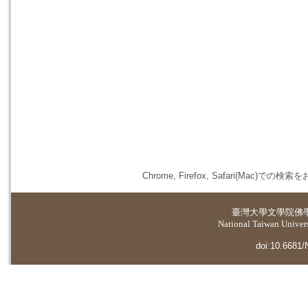
Chrome, Firefox, Safari(
臺灣大學
文學院佛
National Taiwan Universi
doi:10.6681