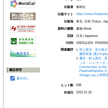
出版者
春秋社
https://www.shunjusha.
出版サイト
出版地
東京, 日本 [Tokyo, Jap
資料の種類
書籍=Book
言語
日文=Japanese
ISBN
439311132X; 9784393
関連書評
村上真完・及川真介
藤田宏達 (著)=Fujita, 
書評：村上真完．及川真
ッタ・ジョ-ティカ -- 研究
Commentary on the 
書誌管理
Paramatthajotikā: A
柏原信行 
Shingyo (au.)
;
書き出し
508
ヒット数
2022.01.20
作成日